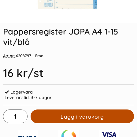
Indexflikar och Frixion clicker
Pappersregister JOPA A4 1-20
svart
vit/blå
Pappersregister JOPA A4 1-15
55 kr/st
20 kr/st
vit/blå
Köp
Köp
Art nr:
6208797
- Emo
16 kr
/st
Lagervara
Leveranstid:
3-7 dagar
Lägg i varukorg