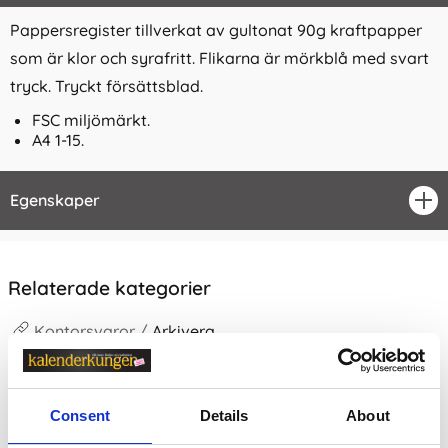
Pappersregister tillverkat av gultonat 90g kraftpapper
som är klor och syrafritt. Flikarna är mörkblå med svart
tryck. Tryckt försättsblad.
FSC miljömärkt.
A4 1-15.
Egenskaper
öpp
Relaterade kategorier
Kontorsvaror /
Arkivera
Kontorsvaror / Arkivera /
Register
Kontorsvaror
Consent
Details
About