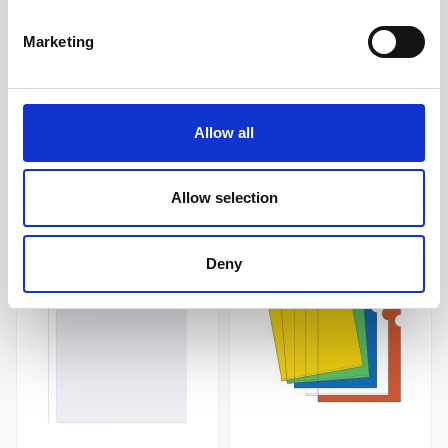
15 kr/st
29 kr/st
Marketing
Köp
Köp
Allow all
Andra köpte även
Allow selection
Deny