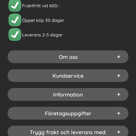
Fraktfritt vid 600:-
Öppet köp 30 dagar
Leverans 2-5 dagar
Om oss
Kundservice
Information
Företagsuppgifter
Trygg frakt och leverans med: