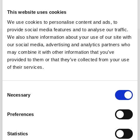
Prishistorik
This website uses cookies
Lägsta pris senaste 30 dagarna är 16 kr (2026-08-10)
We use cookies to personalise content and ads, to
provide social media features and to analyse our traffic.
We also share information about your use of our site with
Andra tittade även på
our social media, advertising and analytics partners who
may combine it with other information that you’ve
provided to them or that they’ve collected from your use
of their services.
Consent
Necessary
Selection
Preferences
Statistics
Plastregister A4 1-15 vit
Plastregister A4 1-31 vit