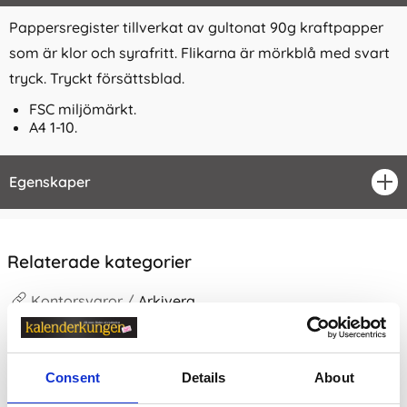
Pappersregister tillverkat av gultonat 90g kraftpapper
som är klor och syrafritt. Flikarna är mörkblå med svart
tryck. Tryckt försättsblad.
FSC miljömärkt.
A4 1-10.
Egenskaper
öpp
Relaterade kategorier
Kontorsvaror /
Arkivera
Kontorsvaror / Arkivera /
Register
Kontorsvaror
Consent
Details
About