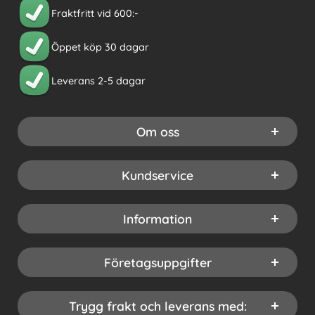
Fraktfritt vid 600:-
Öppet köp 30 dagar
Leverans 2-5 dagar
Om oss
Kundservice
Information
Företagsuppgifter
Trygg frakt och leverans med: