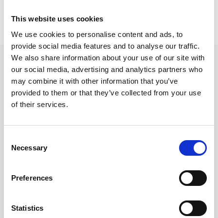
Prishistorik
This website uses cookies
Lägsta pris senaste 30 dagarna är 12 kr (2026-08-06)
We use cookies to personalise content and ads, to
provide social media features and to analyse our traffic.
We also share information about your use of our site with
Andra tittade även på
our social media, advertising and analytics partners who
may combine it with other information that you’ve
provided to them or that they’ve collected from your use
of their services.
Consent
Necessary
Selection
Preferences
Statistics
Plastregister A4 1-20 vit
Pappersregister A4 A-Ö
servo