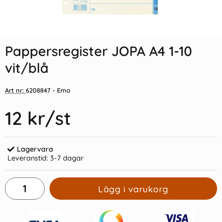
Indexflikar och Frixion clicker
Pappersregister JOPA A4 1-15
svart
vit/blå
Pappersregister JOPA A4 1-10
55 kr/st
16 kr/st
vit/blå
Köp
Köp
Art nr:
6208847
- Emo
12 kr
/st
Lagervara
Leveranstid:
3-7 dagar
Lägg i varukorg