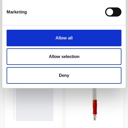
20 kr/st
33 kr/st
Marketing
Köp
Köp
Allow all
Andra köpte även
Allow selection
Deny