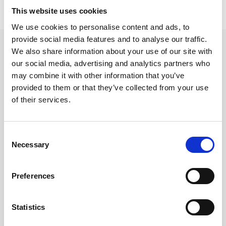
This website uses cookies
Lägsta pris senaste 30 dagarna är 10 kr (2026-08-09)
We use cookies to personalise content and ads, to
provide social media features and to analyse our traffic.
Andra tittade även på
We also share information about your use of our site with
our social media, advertising and analytics partners who
may combine it with other information that you’ve
provided to them or that they’ve collected from your use
of their services.
Consent
Necessary
Selection
Preferences
Pappersregister A4 1-12
Plastregister A4 1-15 vit
Statistics
servo
23 kr/st
15 kr/st