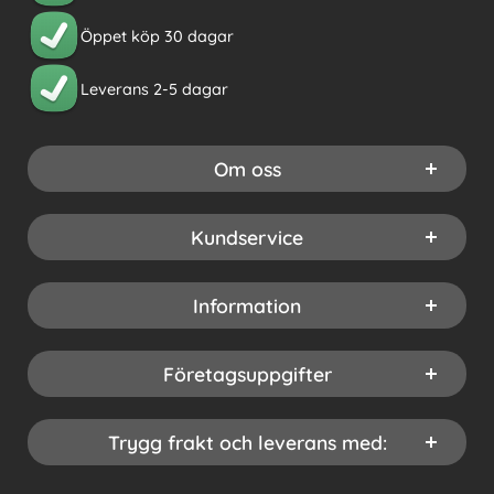
Öppet köp 30 dagar
Leverans 2-5 dagar
Om oss
Kundservice
Information
Företagsuppgifter
Trygg frakt och leverans med: