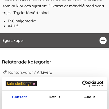
som är klor och syrafritt. Flikarna är mörkblå med svart
tryck. Tryckt försättsblad.
FSC miljömärkt.
A4 1-5.
Egenskaper
öpp
Relaterade kategorier
Kontorsvaror /
Arkivera
Kontorsvaror / Arkivera /
Register
Kontorsvaror
Consent
Details
About
Prishistorik