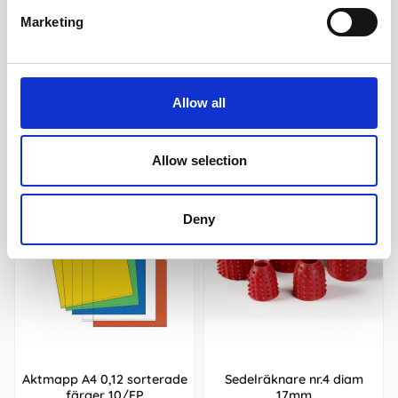
Marketing
Köp
Köp
Allow all
Andra köpte även
Allow selection
Deny
Aktmapp A4 0,12 sorterade
Sedelräknare nr.4 diam
färger 10/FP
17mm