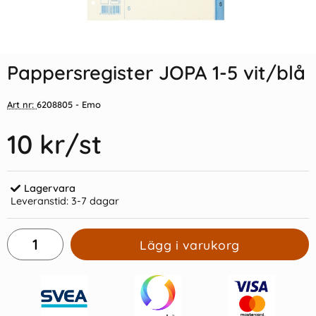
Indexflikar och Frixion clicker
Pappersregister JOPA A4 1-10
svart
vit/blå
Pappersregister JOPA 1-5 vit/blå
55 kr/st
12 kr/st
Art nr:
6208805
- Emo
Köp
Köp
10 kr
/st
Lagervara
Leveranstid:
3-7 dagar
Lägg i varukorg