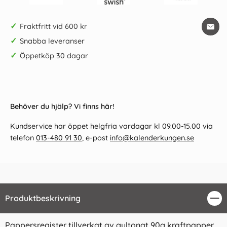
✓
Fraktfritt vid 600 kr
✓
Snabba leveranser
✓
Öppetköp 30 dagar
Behöver du hjälp? Vi finns här!
Kundservice har öppet helgfria vardagar kl 09.00-15.00 via
telefon
013-480 91 30
, e-post
info@kalenderkungen.se
Produktbeskrivning
Stä
Pappersregister tillverkat av gultonat 90g kraftpapper