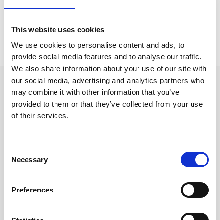
This website uses cookies
Prishistorik
We use cookies to personalise content and ads, to
Lägsta pris senaste 30 dagarna är 149 kr (2026-08-07)
provide social media features and to analyse our traffic.
We also share information about your use of our site with
our social media, advertising and analytics partners who
Andra tittade även på
may combine it with other information that you’ve
provided to them or that they’ve collected from your use
of their services.
Consent
Necessary
Selection
Preferences