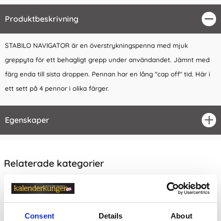
Produktbeskrivning
Stä
STABILO NAVIGATOR är en överstrykningspenna med mjuk
greppyta för ett behagligt grepp under användandet. Jämnt med
färg enda till sista droppen. Pennan har en lång "cap off" tid. Här i
ett sett på 4 pennor i olika färger.
Egenskaper
öpp
Relaterade kategorier
Kontorsvaror
Kontorsvaror / Skriva & Rita /
Pennor & Tillbehör
Consent
Details
About
Kontorsvaror /
Skriva & Rita