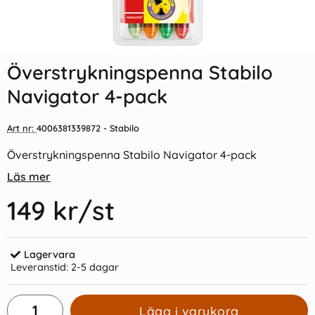
Indexflikar och Frixion clicker
Överstrykningspenna Stabilo
svart
Luminator Gul
Överstrykningspenna Stabilo
55 kr/st
59 kr/st
Navigator 4-pack
Köp
Köp
Art nr:
4006381339872
- Stabilo
Överstrykningspenna Stabilo Navigator 4-pack
Läs mer
149 kr
/st
Lagervara
Leveranstid:
2-5 dagar
Lägg i varukorg