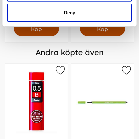
Stabilo Boss Pastel Ljusblå
27 kr/st
39 kr/st
Deny
Köp
Köp
Andra köpte även