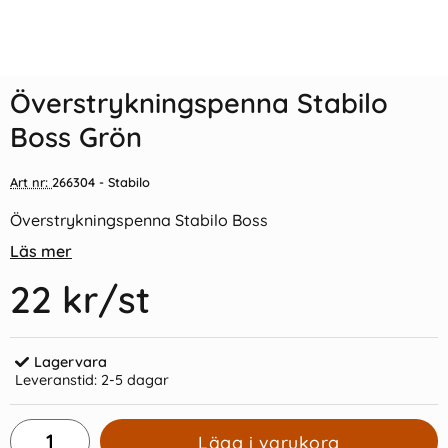
Indexflikar och Frixion clicker
Överstrykningspenna Stabilo
svart
Boss Blå
Överstrykningspenna Stabilo
55 kr/st
22 kr/st
Boss Grön
Köp
Köp
Art nr:
266304
- Stabilo
Överstrykningspenna Stabilo Boss
Läs mer
22 kr
/st
Lagervara
Leveranstid:
2-5 dagar
Lägg i varukorg