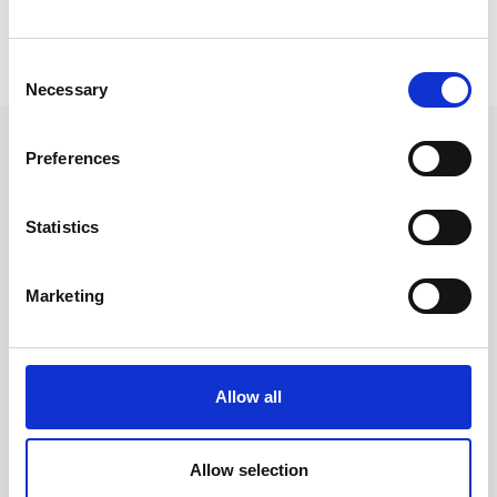
Prishistorik
Consent
Lägsta pris senaste 30 dagarna är 22 kr (2026-08-08)
Necessary
Selection
Andra tittade även på
Preferences
Statistics
Marketing
Allow all
Allow selection
Överstrykningspenna
Kulpenna Frixion Clicker blå