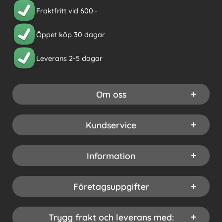
Fraktfritt vid 600:-
Öppet köp 30 dagar
Leverans 2-5 dagar
Om oss
Kundservice
Information
Företagsuppgifter
Trygg frakt och leverans med: