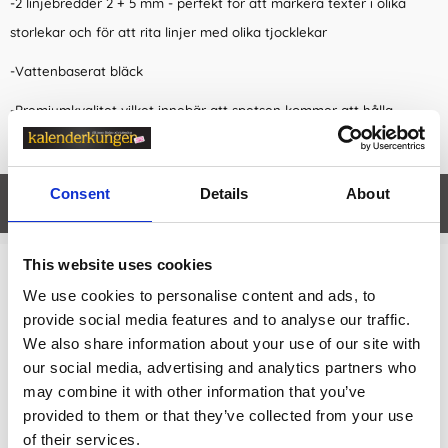
-2 linjebredder 2 + 5 mm - perfekt för att markera texter i olika
storlekar och för att rita linjer med olika tjocklekar
-Vattenbaserat bläck
-Premiumkvalitet vilket innebär att spetsen kommer att hålla
mycket länge
Consent
Details
About
Egenskaper
öpp
This website uses cookies
Relaterade kategorier
We use cookies to personalise content and ads, to
provide social media features and to analyse our traffic.
Kontorsvaror /
Skriva & Rita
We also share information about your use of our site with
our social media, advertising and analytics partners who
Kontorsvaror / Skriva & Rita /
Pennor & Tillbehör
may combine it with other information that you’ve
Kontorsvaror
provided to them or that they’ve collected from your use
of their services.