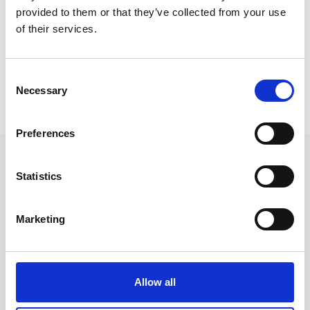
provided to them or that they’ve collected from your use
Konstnärsmaterial / Färger /
Oljefärg
of their services.
Konstnärsmaterial
Consent
Prishistorik
Necessary
Selection
Lägsta pris senaste 30 dagarna är 41 kr (2026-08-07)
Preferences
Andra tittade även på
Statistics
Marketing
-31%
-31%
Allow all