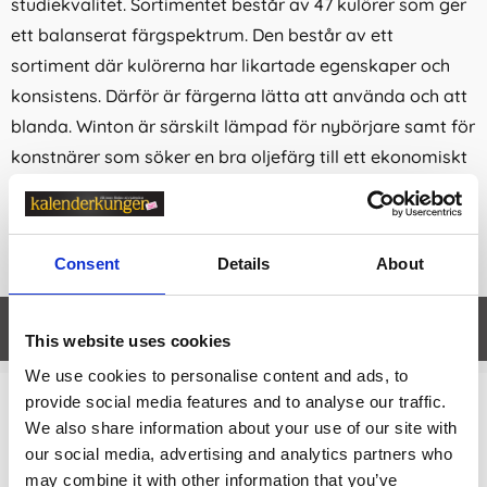
studiekvalitet. Sortimentet består av 47 kulörer som ger
ett balanserat färgspektrum. Den består av ett
sortiment där kulörerna har likartade egenskaper och
konsistens. Därför är färgerna lätta att använda och att
blanda. Winton är särskilt lämpad för nybörjare samt för
konstnärer som söker en bra oljefärg till ett ekonomiskt
pris. Oljefärg Winton är en prisvärd oljefärg i hög kvalitet
och gjord för att ta fram det finaste i varje pigment.
37ml i varje tub.
Consent
Details
About
Egenskaper
öpp
This website uses cookies
We use cookies to personalise content and ads, to
provide social media features and to analyse our traffic.
Relaterade kategorier
We also share information about your use of our site with
our social media, advertising and analytics partners who
Konstnärsmaterial /
Färger
may combine it with other information that you’ve