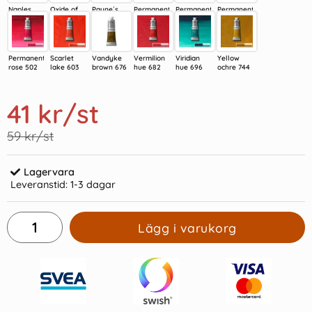
Naples
Oxide of
Payne´s
Permanent
Permanent
Permanent
yellow
chromium
gray 465
alizarin
crimson
geranium
hue 422
459
crimson
lake 478
lake 480
468
Permanent
Scarlet
Vandyke
Vermilion
Viridian
Yellow
rose 502
lake 603
brown 676
hue 682
hue 696
ochre 744
41 kr
/st
59 kr/st
Lagervara
Leveranstid:
1-3 dagar
Lägg i varukorg