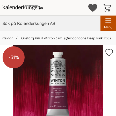
Meny
tartsidan
Oljefärg W&N Winton 37ml (Quinacridone Deep Pink 250)
×
Vi rekommenderar
-31%
-31%