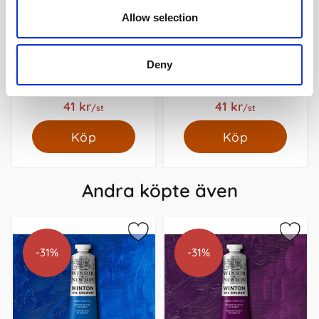
Allow selection
Oljefärg W&N Winton 37ml
Oljefärg W&N Winton 37ml
Deny
(Permanent alizarin crimson
(Permanent rose 502)
468)
59 kr
59 kr
/st
/st
41 kr
41 kr
/st
/st
Köp
Köp
Andra köpte även
-31%
-31%