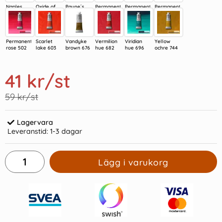
Naples
Oxide of
Payne´s
Permanent
Permanent
Permanent
yellow
chromium
gray 465
alizarin
crimson
geranium
hue 422
459
crimson
lake 478
lake 480
468
Permanent
Scarlet
Vandyke
Vermilion
Viridian
Yellow
rose 502
lake 603
brown 676
hue 682
hue 696
ochre 744
41 kr
/st
59 kr/st
Lagervara
Leveranstid:
1-3 dagar
Lägg i varukorg