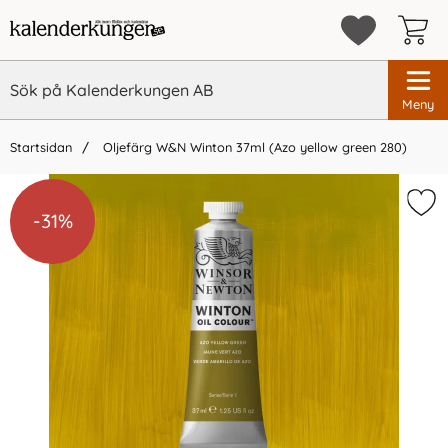
Meny
Startsidan
Oljefärg W&N Winton 37ml (Azo yellow green 280)
×
Vi rekommenderar
-31%
-31%