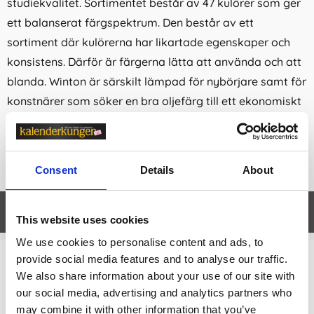
studiekvalitet. Sortimentet består av 47 kulörer som ger
ett balanserat färgspektrum. Den består av ett
sortiment där kulörerna har likartade egenskaper och
konsistens. Därför är färgerna lätta att använda och att
blanda. Winton är särskilt lämpad för nybörjare samt för
konstnärer som söker en bra oljefärg till ett ekonomiskt
pris. Oljefärg Winton är en prisvärd oljefärg i hög kvalitet
och gjord för att ta fram det finaste i varje pigment.
37ml i varje tub.
Consent
Details
About
Egenskaper
öpp
This website uses cookies
We use cookies to personalise content and ads, to
provide social media features and to analyse our traffic.
Relaterade kategorier
We also share information about your use of our site with
our social media, advertising and analytics partners who
Konstnärsmaterial /
Färger
may combine it with other information that you’ve