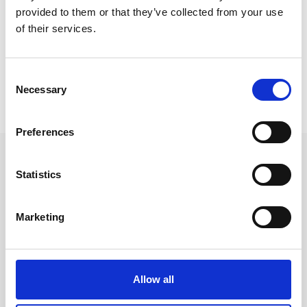
provided to them or that they’ve collected from your use
Konstnärsmaterial / Färger /
Oljefärg
of their services.
Konstnärsmaterial
Consent
Prishistorik
Necessary
Selection
Lägsta pris senaste 30 dagarna är 41 kr (2026-08-09)
Preferences
Andra tittade även på
Statistics
Marketing
-31%
-31%
Allow all