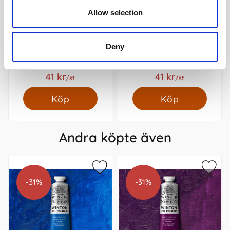
Allow selection
Oljefärg W&N Winton 37ml
Oljefärg W&N Winton 37ml
Deny
(Permanent alizarin crimson
(Permanent rose 502)
468)
59 kr
59 kr
/st
/st
41 kr
41 kr
/st
/st
Köp
Köp
Andra köpte även
-31%
-31%