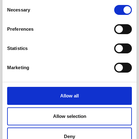
Consent
Andra tittade även på
Necessary
Selection
Preferences
Statistics
Marketing
Allow all
Olinjerad Blank Book A4 192
Olinjerad Blank Book A4 192
sidor nature
sidor Rough Linen
Allow selection
309 kr/st
309 kr/st
Deny
Köp
Köp