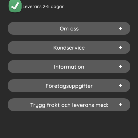
Leverans 2-5 dagar
Om oss
Kundservice
Information
Företagsuppgifter
Trygg frakt och leverans med: