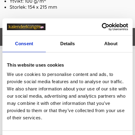
Ytvikt: 100 g/m
Storlek: 154 x 215 mm
Egenskaper
öpp
Consent
Details
About
Relaterade kategorier
This website uses cookies
We use cookies to personalise content and ads, to
Anteckningsböcker & Anteckningsblock
provide social media features and to analyse our traffic.
Anteckningsböcker & Anteckningsblock /
Olinjerade
We also share information about your use of our site with
Anteckningsböcker
our social media, advertising and analytics partners who
may combine it with other information that you’ve
provided to them or that they’ve collected from your use
Prishistorik
of their services.
Lägsta pris senaste 30 dagarna är 219 kr (2026-08-07)