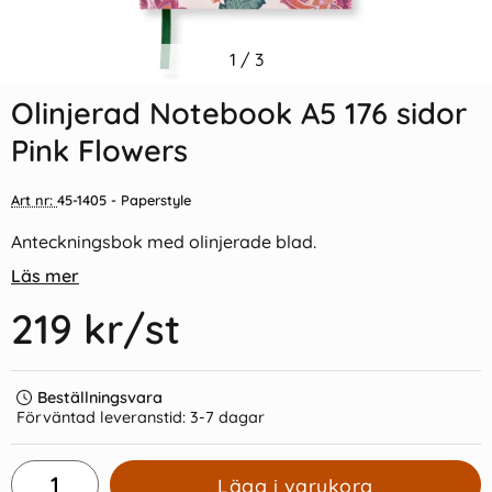
Indexflikar och Frixion clicker
1
/
3
Linjerad Notebook A5 128
svart
sidor Misty Green
Olinjerad Notebook A5 176 sidor
55 kr/st
189 kr/st
Pink Flowers
Köp
Köp
Art nr:
45-1405
- Paperstyle
Anteckningsbok med olinjerade blad.
Läs mer
219 kr
/st
Beställningsvara
Förväntad leveranstid:
3-7 dagar
Lägg i varukorg