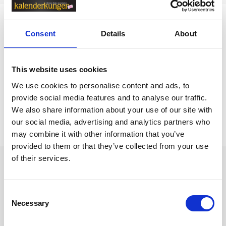
Relaterade kategorier
Consent
Details
About
Anteckningsböcker & Anteckningsblock
Anteckningsböcker & Anteckningsblock /
Olinjerade
This website uses cookies
Anteckningsböcker
We use cookies to personalise content and ads, to
provide social media features and to analyse our traffic.
We also share information about your use of our site with
Prishistorik
our social media, advertising and analytics partners who
Lägsta pris senaste 30 dagarna är 229 kr (2026-08-07)
may combine it with other information that you’ve
provided to them or that they’ve collected from your use
of their services.
Andra tittade även på
Consent
Necessary
Selection