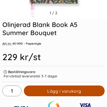
Indexflikar och Frixion clicker
1
/
2
Olinjerad Blank Book A5 256
svart
sidor Green Leaf
Olinjerad Blank Book A5
55 kr/st
209 kr/st
Summer Bouquet
Köp
Köp
Art nr:
45-1410
- Paperstyle
229 kr
/st
Beställningsvara
Förväntad leveranstid:
3-7 dagar
Lägg i varukorg