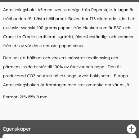
Anteckningsbok i A5 med svensk design från Paperstyle. Inlagan är
trådbunden för bästa hållbarhet. Boken har 176 olinjerade sidor i ett
exklusivt svenskt 100 grams papper från Munken som är FSC-och
Cradle to Cradle certifierat, syrafritt, åldersbeständigt och kommer
från ett av världens renaste pappersbruk.
Den har ett hållbart och vackert mönstrat textilomslag och
pärmens insida består till 100% av återvunnen papp. Den är
producerad CO2-neutralt på ett noga utvalt bokbinderi i Europa.
Anteckningsboken är framtagen med stor omtanke om vår miljö.
Format: 215x155x18 mm
Egenskaper
öpp