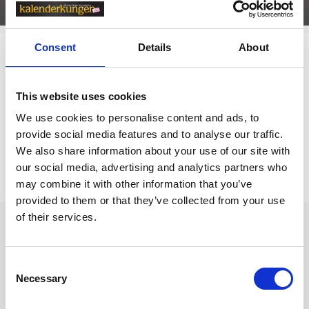
Egenskaper
öpp
Consent
Details
About
Relaterade kategorier
Anteckningsböcker & Anteckningsblock /
Olinjerade
This website uses cookies
Anteckningsböcker
We use cookies to personalise content and ads, to
provide social media features and to analyse our traffic.
We also share information about your use of our site with
Prishistorik
our social media, advertising and analytics partners who
Lägsta pris senaste 30 dagarna är 209 kr (2026-08-08)
may combine it with other information that you’ve
provided to them or that they’ve collected from your use
of their services.
Andra tittade även på
Consent
Necessary
Selection