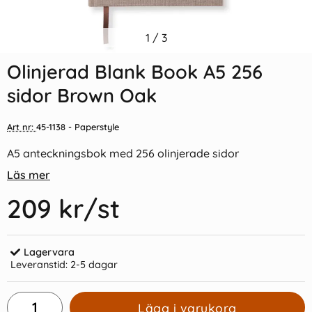
Indexflikar och Frixion clicker
1
/
3
Olinjerad Blank Book A5 256
svart
sidor Green Leaf
Olinjerad Blank Book A5 256
55 kr/st
209 kr/st
sidor Brown Oak
Köp
Köp
Art nr:
45-1138
- Paperstyle
A5 anteckningsbok med 256 olinjerade sidor
Läs mer
209 kr
/st
Lagervara
Leveranstid:
2-5 dagar
Lägg i varukorg