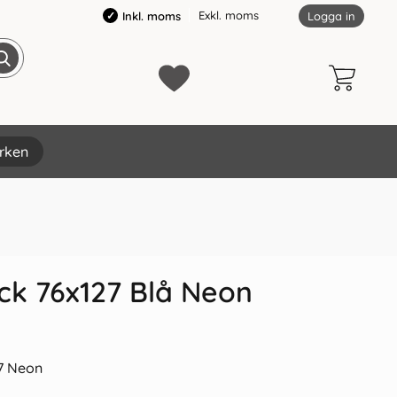
Exkl. moms
Inkl. moms
Logga in
rken
×
ck 76x127 Blå Neon
7 Neon