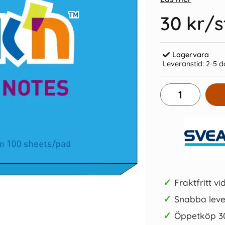
30 kr
/s
Lagervara
Leveranstid:
2-5 d
Gul neon
Notisblock 76x127 Lila neon
Kulpenna
30 kr/st
Köp
✓
Fraktfritt vi
✓
Snabba leve
✓
Öppetköp 3