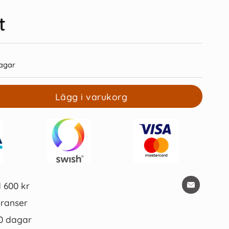
t
agar
 Frixion Clicker grön
Notisblock 51x51 Blå neon
Lägg i varukorg
39 kr/st
29 kr/st
Köp
Köp
d 600 kr
ranser
0 dagar