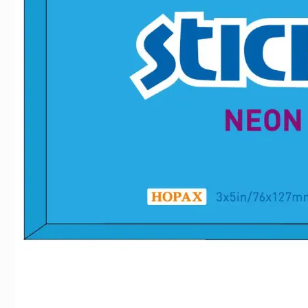
Indexflikar och Frixion clicker svart
Notisblock 76x127 
55 kr/st
30 kr/st
Köp
Köp