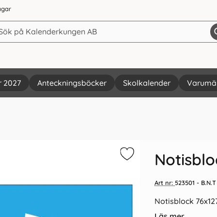
agar
r 2027
Anteckningsböcker
Skolkalender
Varumä
Vi rekommenderar
Notisblo
Art nr:
523501
- B.N.T
Notisblock 76x12
Läs mer