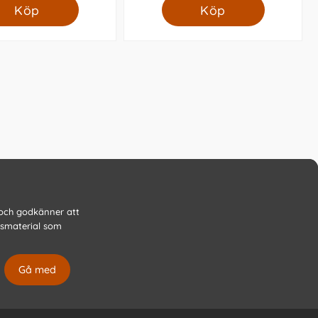
Köp
Köp
 och godkänner att
gsmaterial som