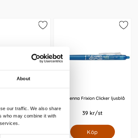
About
 Frixion Clicker lila
Kulpenna Frixion Clicker ljusblå
se our traffic. We also share
39 kr/st
39 kr/st
ers who may combine it with
 services.
Köp
Köp