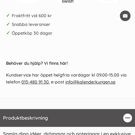
✓
Fraktfritt vid 600 kr
✓
Snabba leveranser
✓
Öppetköp 30 dagar
Behöver du hjälp? Vi finns här!
Kundservice har öppet helgfria vardagar kl 09.00-15.00 via
telefon
013-480 91 30
, e-post
info@kalenderkungen.se
Produktbeskrivning
Stä
Samla dina idéer, drömmar och noteringar i en exklusive