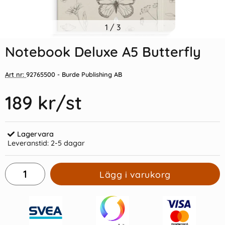
Indexflikar och Frixion clicker
1
/
3
Anteckningsbok A5 Black matt
svart
Notebook Deluxe A5 Butterfly
55 kr/st
59 kr/st
Art nr:
92765500
- Burde Publishing AB
Köp
Köp
189 kr
/st
Lagervara
Leveranstid:
2-5 dagar
Lägg i varukorg