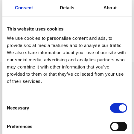
Anteckningsböcker & Anteckningsblock
Consent
Details
About
Anteckningsböcker & Anteckningsblock /
Linjerade A
nteckningsböcker
This website uses cookies
We use cookies to personalise content and ads, to
Prishistorik
provide social media features and to analyse our traffic.
We also share information about your use of our site with
Lägsta pris senaste 30 dagarna är 189 kr (2026-08-07)
our social media, advertising and analytics partners who
may combine it with other information that you’ve
Andra tittade även på
provided to them or that they’ve collected from your use
of their services.
Consent
Necessary
Selection
Preferences