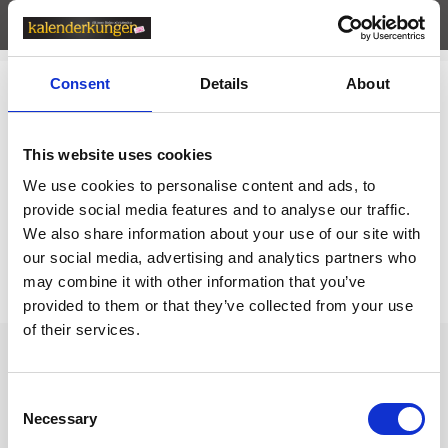
Egenskaper
öpp
Consent
Details
About
Relaterade kategorier
Moleskine
This website uses cookies
We use cookies to personalise content and ads, to
Moleskine /
Moleskine+
provide social media features and to analyse our traffic.
We also share information about your use of our site with
Prishistorik
our social media, advertising and analytics partners who
may combine it with other information that you’ve
Lägsta pris senaste 30 dagarna är 299 kr (2026-08-10)
provided to them or that they’ve collected from your use
of their services.
Andra tittade även på
Consent
Necessary
Selection