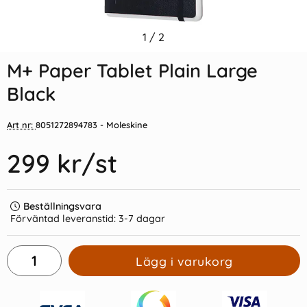
Indexflikar och Frixion clicker
1
/
2
M+ Paper Tablet Dotted L
svart
Black
M+ Paper Tablet Plain Large
55 kr/st
299 kr/st
Black
Köp
Köp
Art nr:
8051272894783
- Moleskine
299 kr
/st
Beställningsvara
Förväntad leveranstid:
3-7 dagar
Lägg i varukorg