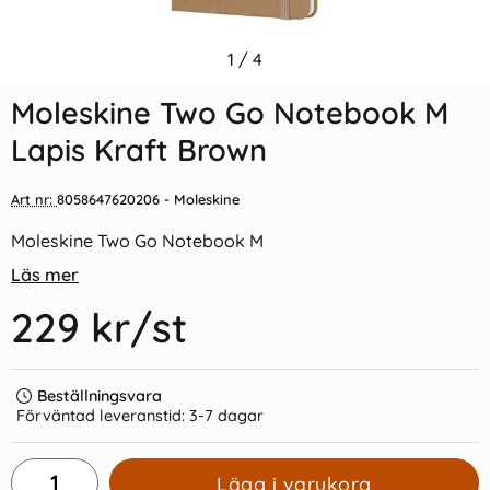
Indexflikar och Frixion clicker
1
/
4
Moleskine Notebook X-large
svart
Soft Cover - Blå - Olinjerad
Moleskine Two Go Notebook M
55 kr/st
329 kr/st
Lapis Kraft Brown
Köp
Köp
Art nr:
8058647620206
- Moleskine
Moleskine Two Go Notebook M
Läs mer
229 kr
/st
Beställningsvara
Förväntad leveranstid:
3-7 dagar
Lägg i varukorg