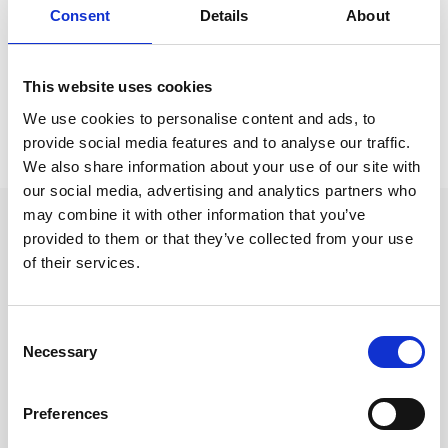
Moleskine
Consent
Details
About
Moleskine /
Moleskine Present idéer
This website uses cookies
We use cookies to personalise content and ads, to
Prishistorik
provide social media features and to analyse our traffic.
Lägsta pris senaste 30 dagarna är 229 kr (2026-08-07)
We also share information about your use of our site with
our social media, advertising and analytics partners who
may combine it with other information that you’ve
Andra tittade även på
provided to them or that they’ve collected from your use
of their services.
Consent
Necessary
Selection
Preferences