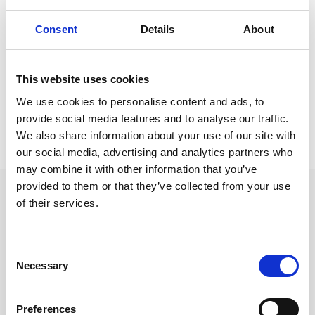
Relaterade kategorier
Consent
Details
About
Moleskine
Moleskine /
Moleskine Notebooks
This website uses cookies
We use cookies to personalise content and ads, to
provide social media features and to analyse our traffic.
Prishistorik
We also share information about your use of our site with
Lägsta pris senaste 30 dagarna är 279 kr (2026-08-09)
our social media, advertising and analytics partners who
may combine it with other information that you’ve
provided to them or that they’ve collected from your use
Andra tittade även på
of their services.
Consent
Necessary
Selection
Preferences