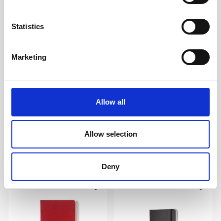
Statistics
Marketing
Moleskine Classic Hard
Moleskine Notebook Large
Large Ruled Notebook
Soft Cover - Blå - Linjerad
Myrtle Green
269 kr/st
259 kr/st
Allow all
Köp
Köp
Allow selection
Andra köpte även
Deny