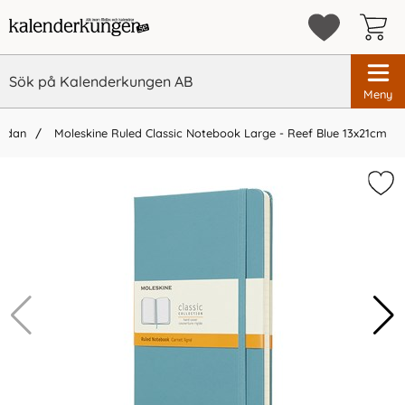
Meny
sidan
Moleskine Ruled Classic Notebook Large - Reef Blue 13x21cm
×
Vi rekommenderar