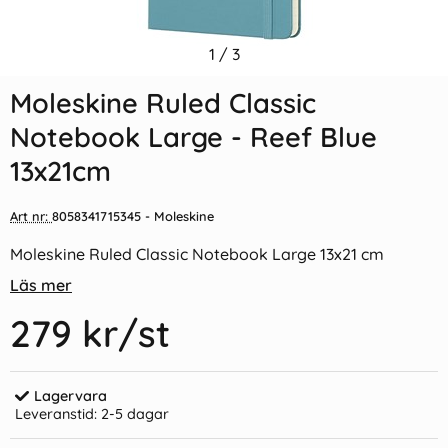
Indexflikar och Frixion clicker
1
/
3
Moleskine Ruled Classic
svart
Notebook Large - Röd
Moleskine Ruled Classic
55 kr/st
279 kr/st
Notebook Large - Reef Blue
Köp
Köp
13x21cm
Art nr:
8058341715345
- Moleskine
Moleskine Ruled Classic Notebook Large 13x21 cm
Läs mer
279 kr
/st
Lagervara
Leveranstid:
2-5 dagar