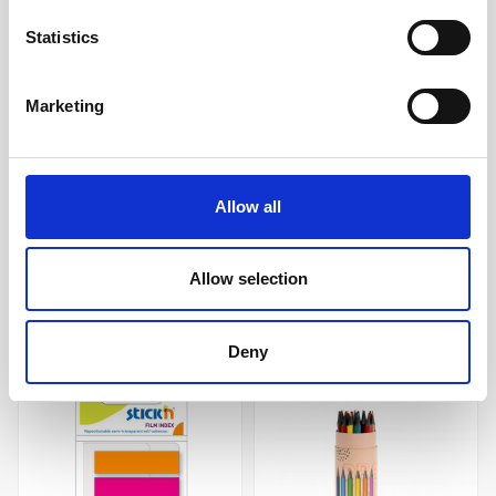
Statistics
Moleskine Notebook X-
Moleskine Ruled Classic
Marketing
large Soft Cover - Svart -
Notebook Large - Röd
Dotted
329 kr/st
279 kr/st
Allow all
Köp
Köp
Allow selection
Andra köpte även
Deny