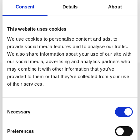
Consent
Details
About
Moleskine
Moleskine /
Moleskine Notebooks
This website uses cookies
We use cookies to personalise content and ads, to
Prishistorik
provide social media features and to analyse our traffic.
We also share information about your use of our site with
Lägsta pris senaste 30 dagarna är 349 kr (2026-08-08)
our social media, advertising and analytics partners who
may combine it with other information that you’ve
Andra tittade även på
provided to them or that they’ve collected from your use
of their services.
Consent
Necessary
Selection
Preferences