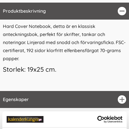
Produktbeskrivning
Stä
Hard Cover Notebook, detta är en klassisk
anteckningsbok, perfekt för skrifter, tankar och
noteringar. Linjerad med snodd och förvaringsficka. FSC-
certifierat, 192 sidor klorfritt elfenbensfärgat 70-grams
papper.
Storlek: 19x25 cm.
Egenskaper
öpp
Relaterade kategorier