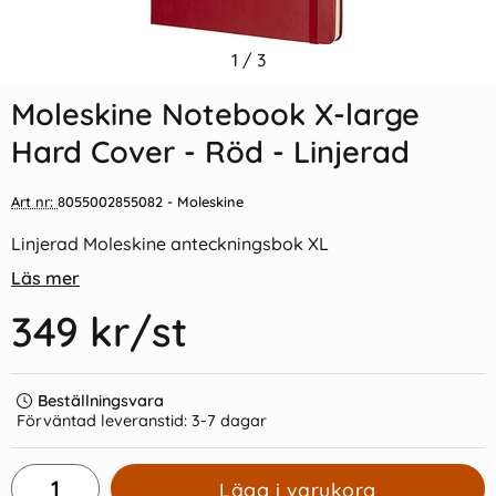
Indexflikar och Frixion clicker
1
/
3
Moleskine Notebook X-large
svart
Hard Cover - Blå - Linjerad
Moleskine Notebook X-large
55 kr/st
349 kr/st
Hard Cover - Röd - Linjerad
Köp
Köp
Art nr:
8055002855082
- Moleskine
Linjerad Moleskine anteckningsbok XL
Läs mer
349 kr
/st
Beställningsvara
Förväntad leveranstid:
3-7 dagar
Lägg i varukorg