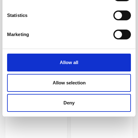
Statistics
Marketing
Moleskine Classic Soft
Moleskine Reporter
Pocket Plain Notebook
Notebook Pocket Hard
Myrtle Green
Cover - Svart - Linjerad
209 kr/st
229 kr/st
Allow all
Köp
Köp
Allow selection
Andra köpte även
Deny