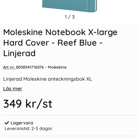
Indexflikar och Frixion clicker
1
/
3
Moleskine Notebook X-large
svart
Hard Cover - Blå - Linjerad
Moleskine Notebook X-large
55 kr/st
349 kr/st
Hard Cover - Reef Blue -
Köp
Köp
Linjerad
Art nr:
8058341716076
- Moleskine
Linjerad Moleskine anteckningsbok XL
Läs mer
349 kr
/st
Lagervara
Leveranstid:
2-5 dagar