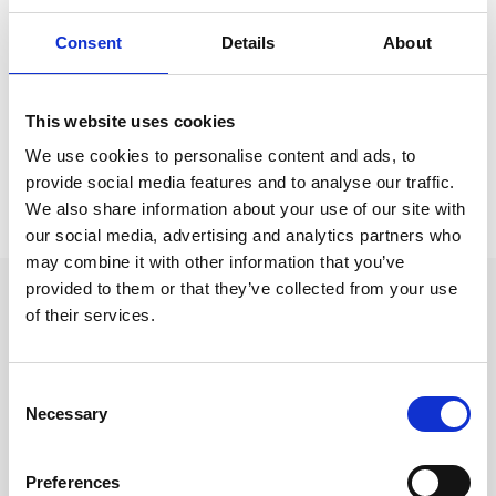
Relaterade kategorier
Consent
Details
About
Moleskine
Moleskine /
Moleskine Notebooks
This website uses cookies
We use cookies to personalise content and ads, to
provide social media features and to analyse our traffic.
Prishistorik
We also share information about your use of our site with
Lägsta pris senaste 30 dagarna är 349 kr (2026-08-08)
our social media, advertising and analytics partners who
may combine it with other information that you’ve
provided to them or that they’ve collected from your use
Andra tittade även på
of their services.
Consent
Necessary
Selection
Preferences