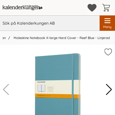
Meny
idan
Moleskine Notebook X-large Hard Cover - Reef Blue - Linjerad
×
Vi rekommenderar