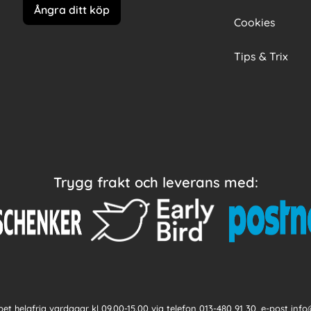
Ångra ditt köp
Cookies
Tips & Trix
Trygg frakt och leverans med:
et helgfria vardagar kl 09.00-15.00 via telefon
013-480 91 30
, e-post
info