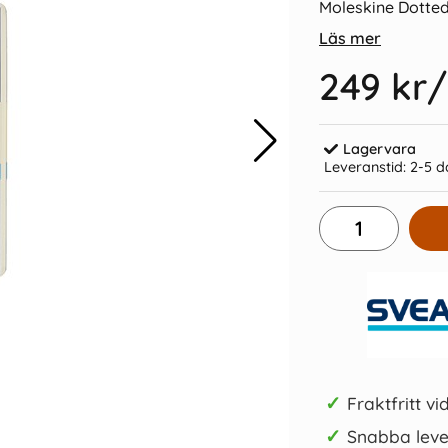
Moleskine Dotted
Läs mer
249 kr
/
Lagervara
Leveranstid:
2-5 d
ic Notebook
Moleskine Cahier Journal Large
Kulpenna F
d
Plain - Svart
205 kr/st
Köp
✓
Fraktfritt vi
✓
Snabba leve