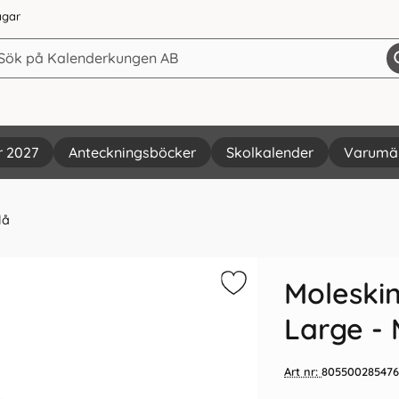
agar
r 2027
Anteckningsböcker
Skolkalender
Varumä
lå
Vi rekommenderar
Moleski
Large -
Art nr:
805500285476