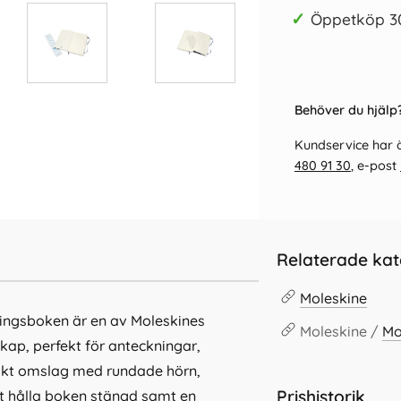
✓
Öppetköp 3
Behöver du hjälp?
Kundservice har ö
480 91 30
, e-post
Relaterade kat
Moleskine
ingsboken är en av Moleskines
Moleskine /
Mo
skap, perfekt för anteckningar,
jukt omslag med rundade hörn,
Prishistorik
att hålla boken stängd samt en