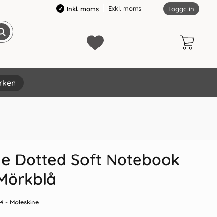
Exkl. moms
Inkl. moms
Logga in
rken
×
ne Dotted Soft Notebook
 Mörkblå
4
- Moleskine