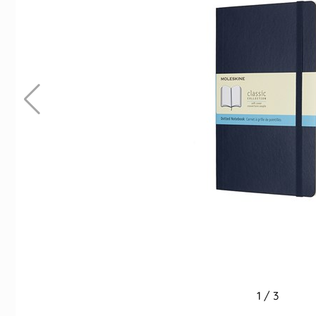
Indexflikar och Frixion clicker svart
Moleskine Ruled Class
Large - Rö
55 kr/st
279 kr/st
Köp
Köp
1
/
3