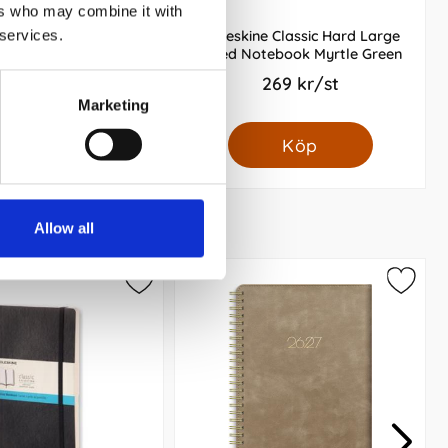
ers who may combine it with
 services.
Ruled Classic Notebook
Moleskine Classic Hard Large
 - Mörkblå 9x14cm
Ruled Notebook Myrtle Green
219 kr/st
269 kr/st
Marketing
Köp
Köp
Allow all