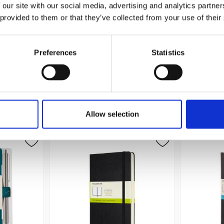
 our site with our social media, advertising and analytics partn
 provided to them or that they’ve collected from your use of their
t XL Ruled
Moleskine Notebook Large Soft
Moleskine 
ed
Cover - Blå - Linjerad
Pocket
259 kr/st
Preferences
Statistics
Köp
Andra köpte även
Allow selection