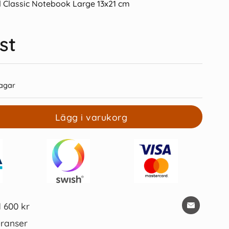
 Classic Notebook Large 13x21 cm
st
agar
rixion Clicker ljusblå
Moleskine Notebook Large Soft
Cover - Svart - Linjerad
39 kr/st
259 kr/st
Lägg i varukorg
Köp
Köp
d 600 kr
ranser