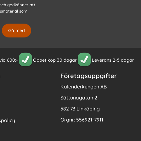
 och godkänner att
gsmaterial som
 vid 600:-
Öppet köp 30 dagar
Leverans 2-5 dagar
n
Företagsuppgifter
Kalenderkungen AB
Sättunagatan 2
582 73 Linköping
Orgnr: 556921-7911
policy