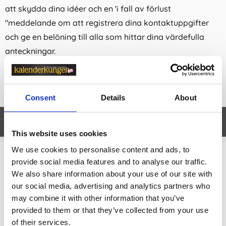
att skydda dina idéer och en 'i fall av förlust
"meddelande om att registrera dina kontaktuppgifter
och ge en belöning till alla som hittar dina värdefulla
anteckningar.
Format: Large 13x21cm
Linjerad
Consent
Details
About
Egenskaper
öpp
This website uses cookies
We use cookies to personalise content and ads, to
provide social media features and to analyse our traffic.
Relaterade kategorier
We also share information about your use of our site with
our social media, advertising and analytics partners who
Moleskine
may combine it with other information that you’ve
Moleskine /
Moleskine Notebooks
provided to them or that they’ve collected from your use
of their services.