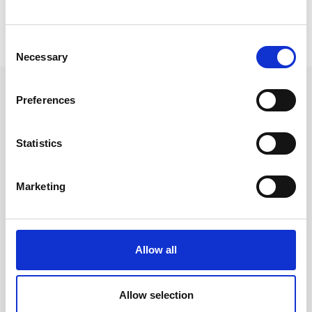
Prishistorik
Consent
Lägsta pris senaste 30 dagarna är 399 kr (2026-08-09)
Necessary
Selection
Andra tittade även på
Preferences
Statistics
Marketing
Allow all
Allow selection
Moleskine Ruled Classic
Moleskine Classic Hard