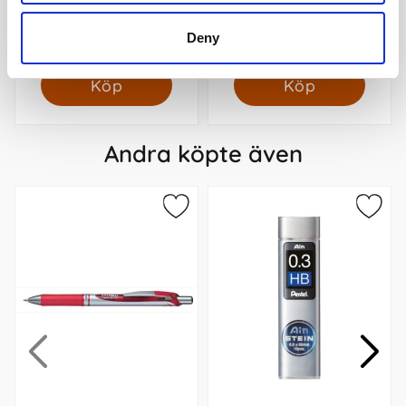
Notebook Large - Reef
Large Ruled Notebook
Blue 13x21cm
Myrtle Green
279 kr/st
269 kr/st
Deny
Köp
Köp
Andra köpte även