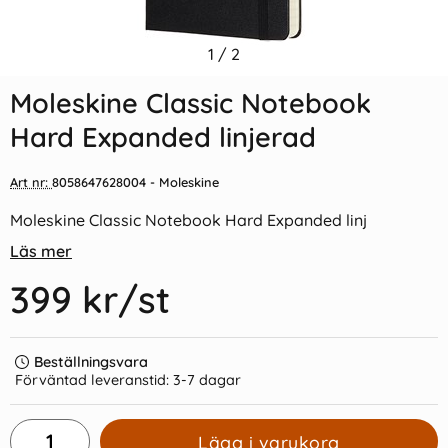
Indexflikar och Frixion clicker
1
/
2
Moleskine Classic Notebook
svart
Hard Expanded olinj
Moleskine Classic Notebook
55 kr/st
399 kr/st
Hard Expanded linjerad
Köp
Köp
Art nr:
8058647628004
- Moleskine
Moleskine Classic Notebook Hard Expanded linj
Läs mer
399 kr
/st
Beställningsvara
Förväntad leveranstid:
3-7 dagar
Lägg i varukorg