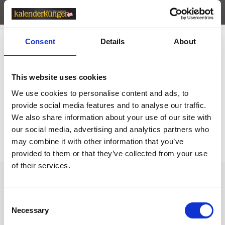
Egenskaper
öpp
Consent
Details
About
Relaterade kategorier
Moleskine
This website uses cookies
We use cookies to personalise content and ads, to
Moleskine /
Moleskine Journals
provide social media features and to analyse our traffic.
We also share information about your use of our site with
Prishistorik
our social media, advertising and analytics partners who
may combine it with other information that you’ve
Lägsta pris senaste 30 dagarna är 249 kr (2026-08-08)
provided to them or that they’ve collected from your use
of their services.
Andra tittade även på
Consent
Necessary
Selection