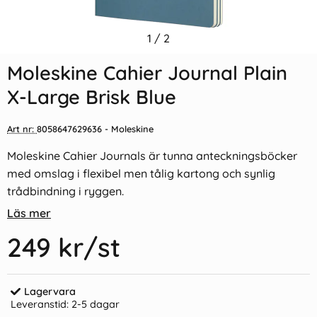
Indexflikar och Frixion clicker
1
/
2
Moleskine Cahier Journal
svart
Large Plain - Röd
Moleskine Cahier Journal Plain
55 kr/st
205 kr/st
X-Large Brisk Blue
Köp
Köp
Art nr:
8058647629636
- Moleskine
Moleskine Cahier Journals är tunna anteckningsböcker
med omslag i flexibel men tålig kartong och synlig
trådbindning i ryggen.
Läs mer
249 kr
/st
Lagervara
Leveranstid:
2-5 dagar