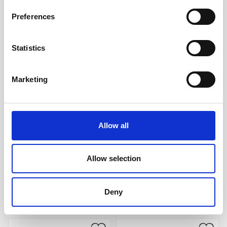
Preferences
Statistics
Marketing
Moleskine Cahier XXL olin
Moleskine Cahier Journal
Svart
Large Plain - Kraft
Allow all
319 kr/st
205 kr/st
Allow selection
Köp
Köp
Deny
Andra köpte även