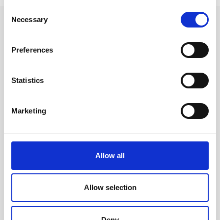
Consent
Necessary
Selection
Andra tittade även på
Preferences
Statistics
Marketing
Allow all
Moleskine Cahier Journal
Moleskine Cahier Journal
Plain X-Large Kraft Brown
Plain X-Large Brisk Blue
Allow selection
249 kr/st
249 kr/st
Deny