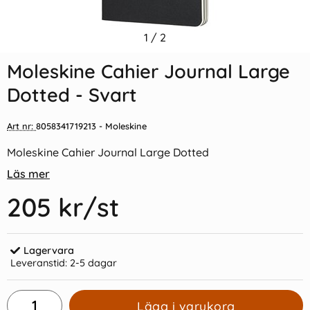
Indexflikar och Frixion clicker
1
/
2
Moleskine Cahier Journal
svart
Large Plain - Röd
Moleskine Cahier Journal Large
55 kr/st
205 kr/st
Dotted - Svart
Köp
Köp
Art nr:
8058341719213
- Moleskine
Moleskine Cahier Journal Large Dotted
Läs mer
205 kr
/st
Lagervara
Leveranstid:
2-5 dagar
Lägg i varukorg