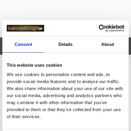
Consent
Details
About
Egenskaper
öpp
This website uses cookies
Relaterade kategorier
We use cookies to personalise content and ads, to
provide social media features and to analyse our traffic.
Moleskine
We also share information about your use of our site with
Moleskine /
Moleskine Journals
our social media, advertising and analytics partners who
may combine it with other information that you’ve
provided to them or that they’ve collected from your use
Prishistorik
of their services.
Lägsta pris senaste 30 dagarna är 205 kr (2026-08-06)