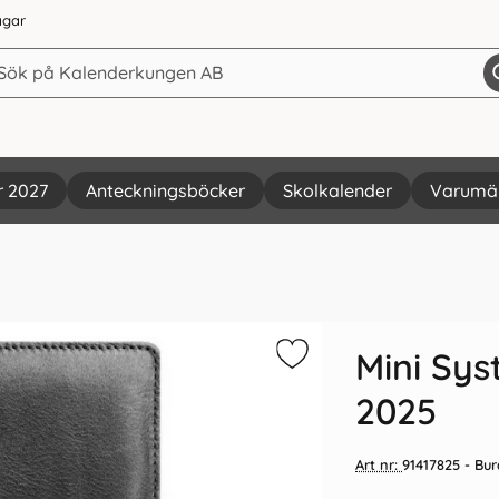
agar
r 2027
Anteckningsböcker
Skolkalender
Varumä
Mini Sys
2025
Art nr:
91417825
- Bur