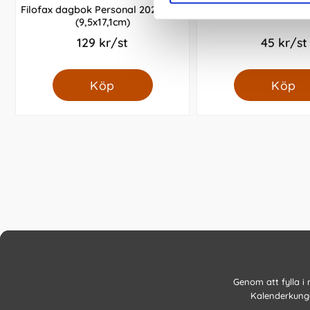
Filofax dagbok Personal 2027 V/U
Kalender Väggblad År
(9,5x17,1cm)
129 kr/st
45 kr/st
Köp
Köp
Genom att fylla i
Kalenderkunge