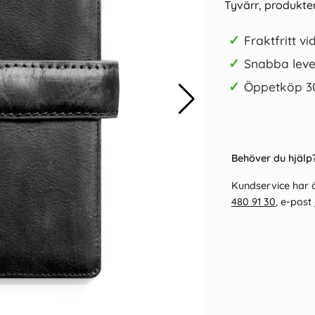
Tyvärr, produkten
✓
Fraktfritt vi
✓
Snabba leve
✓
Öppetköp 3
Behöver du hjälp?
Kundservice har ö
480 91 30
, e-post