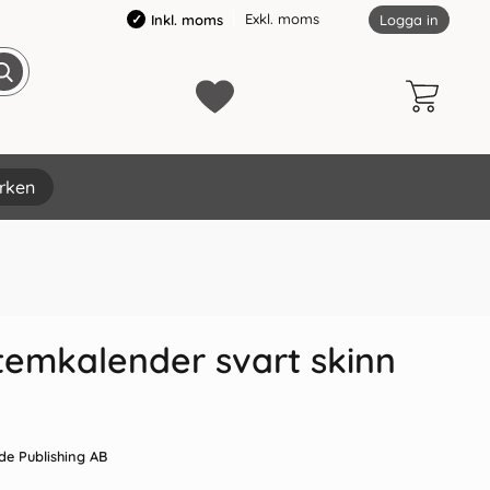
Exkl. moms
Inkl. moms
Logga in
rken
temkalender svart skinn
de Publishing AB