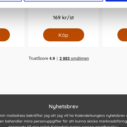
splan 2027
Kalender Business A5 4i1 2027
Kalender 
169 kr/st
Köp
Nyhetsbrev
 min mailadress bekräftar jag att jag vill ha Kalenderkungens nyhetsbrev
n behandlar mina personuppgifter för att kunna skicka marknadsförin
anpassats till mig enligt Kalenderkungens
personuppgiftspolicy
.