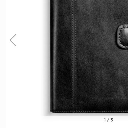
1
/
3