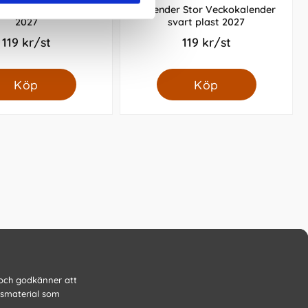
Veckojournal Mörkblå
Kalender Stor Veckokalender
2027
svart plast 2027
119 kr/st
119 kr/st
Köp
Köp
 och godkänner att
gsmaterial som