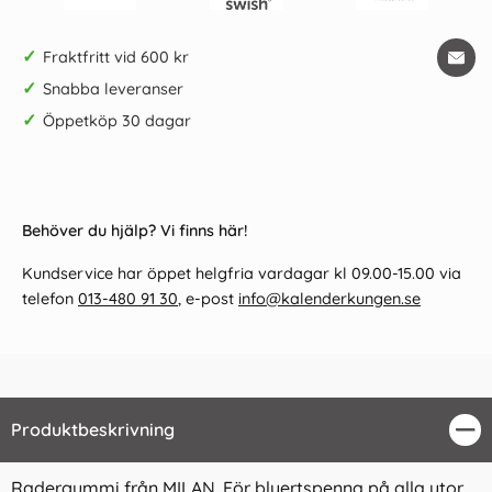
✓
Fraktfritt vid 600 kr
✓
Snabba leveranser
✓
Öppetköp 30 dagar
Behöver du hjälp? Vi finns här!
Kundservice har öppet helgfria vardagar kl 09.00-15.00 via
telefon
013-480 91 30
, e-post
info@kalenderkungen.se
Produktbeskrivning
Stä
Radergummi från MILAN. För blyertspenna på alla ytor.