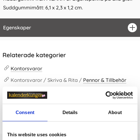
Suddgummimått: 6,1 x 2,3 x 1,2 cm.
Egenskaper
öpp
Relaterade kategorier
Kontorsvaror
Kontorsvaror / Skriva & Rita /
Pennor & Tillbehör
Kontorsvaror /
Skriva & Rita
Consent
Details
About
Prishistorik
Lägsta pris senaste 30 dagarna är 14 kr (2026-08-07)
This website uses cookies