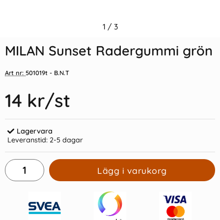
Indexflikar och Frixion clicker
1
/
3
Blyertspenna Milan Sunset lila
svart
radertopp
MILAN Sunset Radergummi grön
55 kr/st
13 kr/st
Art nr:
501019t
- B.N.T
Köp
Köp
14 kr
/st
Lagervara
Leveranstid:
2-5 dagar
Lägg i varukorg