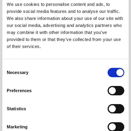
Andra tittade även på
We use cookies to personalise content and ads, to
provide social media features and to analyse our traffic.
We also share information about your use of our site with
our social media, advertising and analytics partners who
may combine it with other information that you’ve
provided to them or that they’ve collected from your use
of their services.
Consent
Necessary
Selection
Preferences
Pennvässare Bantex
Radergummi Actual
10 kr/st
5 kr/st
Statistics
Köp
Köp
Marketing