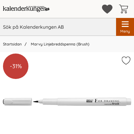
Meny
Startsidan
Marvy Linjebreddspenna (Brush)
×
Vi rekommenderar
-31%
-31%