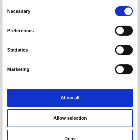
Consent
Necessary
Andra tittade även på
Selection
Preferences
Statistics
Marketing
Allow all
Stabilo Point 88 25-pack
Stabilo 68/46 Fiberpenna
Svart
Allow selection
299 kr/st
19 kr/st
Deny