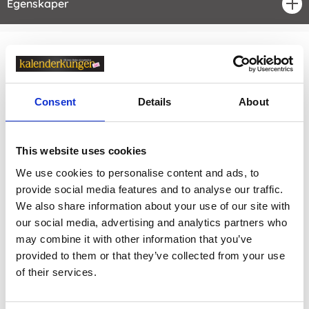
Egenskaper
öpp
Relaterade kategorier
Kontorsvaror /
Skriva & Rita
Consent
Details
About
Kontorsvaror / Skriva & Rita /
Pennor & Tillbehör
Kontorsvaror
This website uses cookies
Konstnärsmaterial
We use cookies to personalise content and ads, to
provide social media features and to analyse our traffic.
Konstnärsmaterial /
Konstnärspennor
We also share information about your use of our site with
Visa fler
(1 mer)
our social media, advertising and analytics partners who
may combine it with other information that you’ve
provided to them or that they’ve collected from your use
Prishistorik
of their services.
Lägsta pris senaste 30 dagarna är 20 kr (2026-08-08)