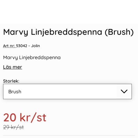
Indexflikar och Frixion clicker
Marvy Linjebreddspenna
svart
(0,4mm)
Marvy Linjebreddspenna (Brush)
29 kr
55 kr/st
/st
20 kr
/st
Art nr:
53042
- Jolin
Köp
Köp
Marvy Linjebreddspenna
Läs mer
Storlek:
20 kr
/st
29 kr/st