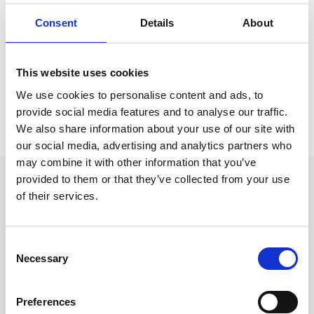
Kontorsvaror
Consent
Details
About
Kalendrar & almanackor för 2027
Kalendrar & almanackor för 2027 /
Månadstavlor
This website uses cookies
We use cookies to personalise content and ads, to
Prishistorik
provide social media features and to analyse our traffic.
We also share information about your use of our site with
Lägsta pris senaste 30 dagarna är 529 kr (2026-08-09)
our social media, advertising and analytics partners who
may combine it with other information that you’ve
provided to them or that they’ve collected from your use
Andra tittade även på
of their services.
Consent
Necessary
Selection
Preferences