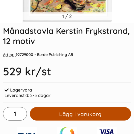
Indexflikar och Frixion clicker
1
/
2
Vykort Inge Löök "Dricker vin i
svart
trädet"
Månadstavla Kerstin Frykstrand,
55 kr/st
15 kr/st
12 motiv
Köp
Köp
Art nr:
92729000
- Burde Publishing AB
529 kr
/st
Lagervara
Leveranstid:
2-5 dagar
Lägg i varukorg