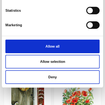
Statistics
Marketing
Månadstavla Astrid
Månadstavla Sagoskog
Lindgren
529 kr/st
549 kr/st
Allow all
Köp
Köp
Allow selection
Andra köpte även
Deny