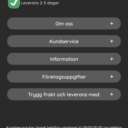
Leverans 2-5 dagar
Om oss
Kundservice
Information
Företagsuppgifter
Trygg frakt och leverans med:
Kundservice har öppet helgfria vardagar kl 09.00-15.00 via telefon