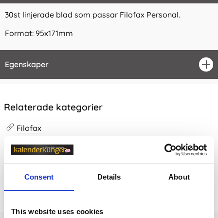
30st linjerade blad som passar Filofax Personal.
Format: 95x171mm
Egenskaper
öpp
Relaterade kategorier
Filofax
Filofax /
Filofax Personal
Consent
Details
About
Prishistorik
Lägsta pris senaste 30 dagarna är 79 kr (2026-08-08)
This website uses cookies