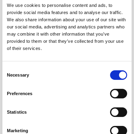
We use cookies to personalise content and ads, to
Andra tittade även på
provide social media features and to analyse our traffic.
We also share information about your use of our site with
our social media, advertising and analytics partners who
may combine it with other information that you’ve
provided to them or that they’ve collected from your use
of their services.
Consent
Necessary
Selection
Preferences
Filofax Personal Adresses
Filofax stick-on-notes till
beige 24-pack (9,5x17,1cm)
personal/A5/A4
79 kr/st
179 kr/st
Statistics
Köp
Köp
Marketing