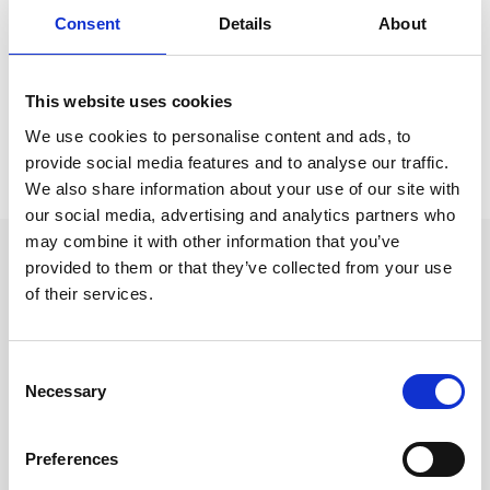
Anteckningsböcker & Anteckningsblock /
Kollegieblo
Consent
Details
About
ck
Anteckningsböcker & Anteckningsblock
This website uses cookies
We use cookies to personalise content and ads, to
Prishistorik
provide social media features and to analyse our traffic.
We also share information about your use of our site with
Lägsta pris senaste 30 dagarna är 75 kr (2026-08-08)
our social media, advertising and analytics partners who
may combine it with other information that you’ve
Andra tittade även på
provided to them or that they’ve collected from your use
of their services.
Consent
Necessary
Selection
Preferences