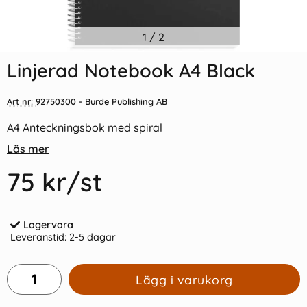
Indexflikar och Frixion clicker
1
/
2
Linjerad Notebook A4 Pink
svart
Linjerad Notebook A4 Black
55 kr/st
75 kr/st
Art nr:
92750300
- Burde Publishing AB
Köp
Köp
A4 Anteckningsbok med spiral
Läs mer
75 kr
/st
Lagervara
Leveranstid:
2-5 dagar
Lägg i varukorg