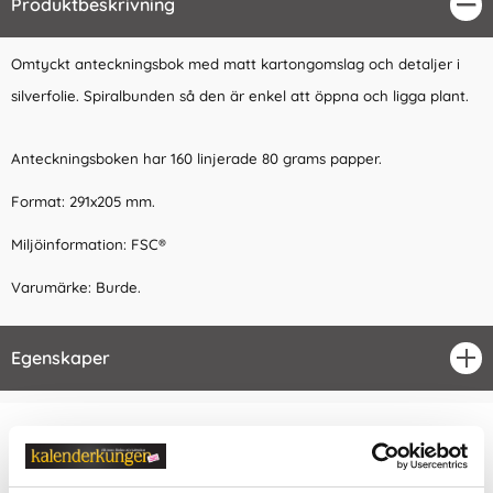
Produktbeskrivning
Stä
Omtyckt anteckningsbok med matt kartongomslag och detaljer i
silverfolie. Spiralbunden så den är enkel att öppna och ligga plant.
Anteckningsboken har 160 linjerade 80 grams papper.
Format: 291x205 mm.
Miljöinformation: FSC®
Varumärke: Burde.
Egenskaper
öpp
Relaterade kategorier