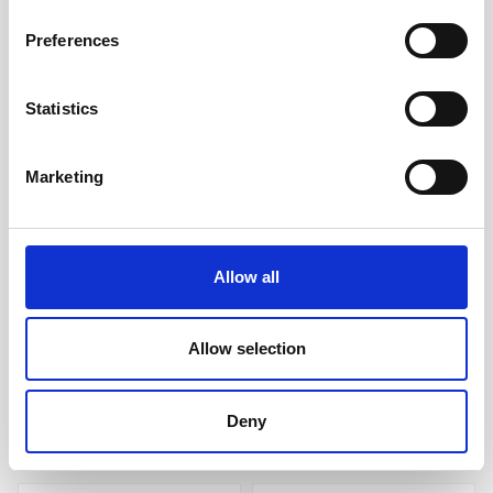
Preferences
Statistics
Marketing
Linjerad Notebook A5 256
Linjerad Notebook A5 128
sidor Rough Linen
sidor Khaki Green
Allow all
209 kr/st
189 kr/st
Allow selection
Köp
Köp
Deny
Andra köpte även