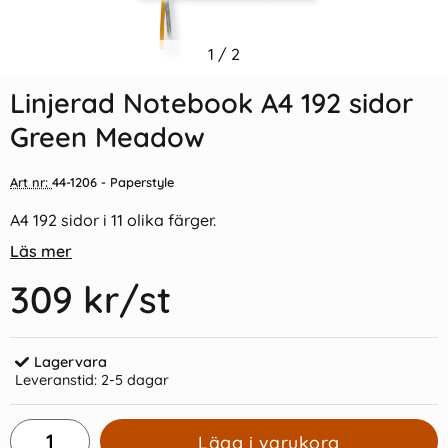
Indexflikar och Frixion clicker
1
/
2
Linjerad Notebook A5 256
svart
sidor Tea Rose
Linjerad Notebook A4 192 sidor
55 kr/st
209 kr/st
Green Meadow
Köp
Köp
Art nr:
44-1206
- Paperstyle
A4 192 sidor i 11 olika färger.
Läs mer
309 kr
/st
Lagervara
Leveranstid:
2-5 dagar
Lägg i varukorg