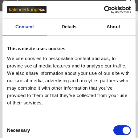
Egenskaper
öpp
Consent
Details
About
Relaterade kategorier
Anteckningsböcker & Anteckningsblock
This website uses cookies
Anteckningsböcker & Anteckningsblock /
Linjerade A
We use cookies to personalise content and ads, to
nteckningsböcker
provide social media features and to analyse our traffic.
We also share information about your use of our site with
our social media, advertising and analytics partners who
Prishistorik
may combine it with other information that you’ve
Lägsta pris senaste 30 dagarna är 309 kr (2026-08-07)
provided to them or that they’ve collected from your use
of their services.
Andra tittade även på
Consent
Necessary
Selection