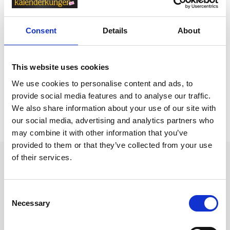
Relaterade kategorier
Consent
Details
About
Anteckningsböcker & Anteckningsblock
Anteckningsböcker & Anteckningsblock /
Linjerade A
This website uses cookies
nteckningsböcker
We use cookies to personalise content and ads, to
provide social media features and to analyse our traffic.
We also share information about your use of our site with
Prishistorik
our social media, advertising and analytics partners who
Lägsta pris senaste 30 dagarna är 189 kr (2026-08-08)
may combine it with other information that you’ve
provided to them or that they’ve collected from your use
of their services.
Andra tittade även på
Consent
Necessary
Selection