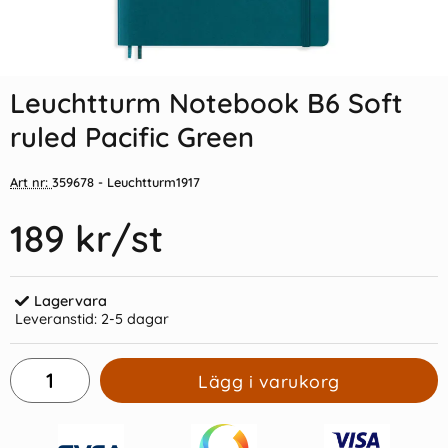
Indexflikar och Frixion clicker
Stabilo Point 88/32 Mellanblå
svart
Leuchtturm Notebook B6 Soft
55 kr/st
14 kr/st
ruled Pacific Green
Köp
Köp
Art nr:
359678
- Leuchtturm1917
189 kr
/st
Lagervara
Leveranstid:
2-5 dagar
Lägg i varukorg