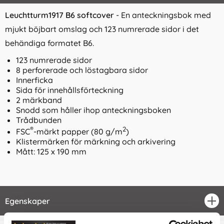
Leuchtturm1917 B6 softcover
- En anteckningsbok med
mjukt böjbart omslag och 123 numrerade sidor i det
behändiga formatet B6.
123 numrerade sidor
8 perforerade och löstagbara sidor
Innerficka
Sida för innehållsförteckning
2 märkband
Snodd som håller ihop anteckningsboken
Trådbunden
®
2
FSC
-märkt papper (80 g/m
)
Klistermärken för märkning och arkivering
Mått: 125 x 190 mm
Egenskaper
öpp