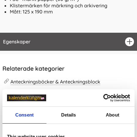
Klistermärken för märkning och arkivering
Mått: 125 x 190 mm
Egenskaper
öpp
Relaterade kategorier
Anteckningsböcker & Anteckningsblock
Anteckningsböcker & Anteckningsblock /
Olinjerade
Anteckningsböcker
Consent
Details
About
Prishistorik
Lägsta pris senaste 30 dagarna är 229 kr (2026-08-09)
This website uses cookies