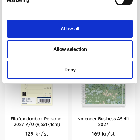
Marketing
Köp
Köp
Andra köpte även
Allow all
Allow selection
Deny
Filofax dagbok Personal
Kalender Business A5 4i1
2027 V/U (9,5x17,1cm)
2027
129 kr/st
169 kr/st