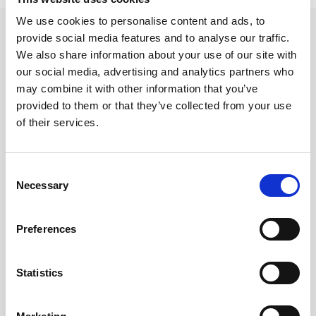
We use cookies to personalise content and ads, to
Andra tittade även på
provide social media features and to analyse our traffic.
We also share information about your use of our site with
our social media, advertising and analytics partners who
may combine it with other information that you’ve
provided to them or that they’ve collected from your use
of their services.
Consent
Necessary
Selection
Preferences
Till Minne 185 x 185 Rough
Ämnesblock A4 70g 5 flikar
Linen
Statistics
245 kr/st
79 kr/st