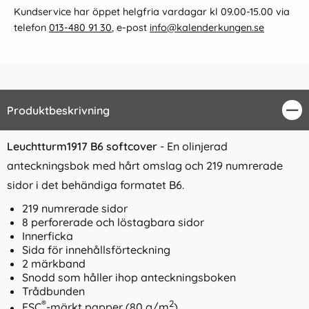
Kundservice har öppet helgfria vardagar kl 09.00-15.00 via
telefon
013-480 91 30
, e-post
info@kalenderkungen.se
Produktbeskrivning
Stä
Leuchtturm1917 B6 softcover
- En olinjerad
anteckningsbok med hårt omslag och 219 numrerade
sidor i det behändiga formatet B6.
219 numrerade sidor
8 perforerade och löstagbara sidor
Innerficka
Sida för innehållsförteckning
2 märkband
Snodd som håller ihop anteckningsboken
Trådbunden
®
2
FSC
-märkt papper (80 g/m
)