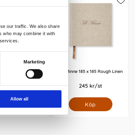
se our traffic. We also share
ers who may combine it with
 services.
Marketing
rm Notebook B5 Hard
Till Minne 185 x 185 Rough Linen
Forest Green Plain
299 kr/st
245 kr/st
Allow all
Köp
Köp