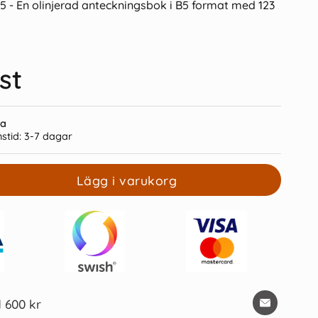
5 - En olinjerad anteckningsbok i B5 format med 123
st
rm Notebook A5 soft
Leuchtturm Notebook B5 Hard
ra
ted Dusty Rose
219s Black ruled
stid:
3-7 dagar
239 kr/st
299 kr/st
Lägg i varukorg
Köp
Köp
d 600 kr