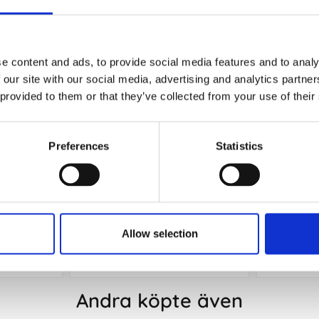
e content and ads, to provide social media features and to analy
 our site with our social media, advertising and analytics partn
 provided to them or that they’ve collected from your use of their
Preferences
Statistics
k A5 hard
Leuchtturm Notebook A5 soft
Leuchttu
injerad
Plain Fox Red
219s 
t
239 kr/st
Allow selection
Köp
Andra köpte även