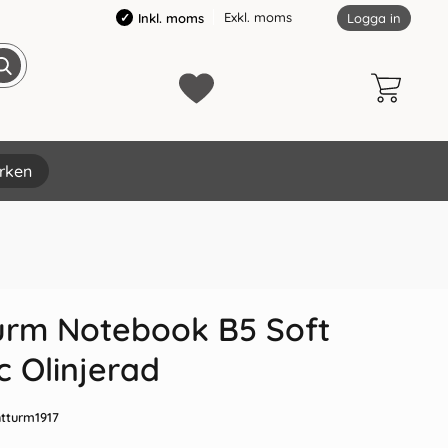
Exkl. moms
Inkl. moms
Logga in
rken
×
urm Notebook B5 Soft
ac Olinjerad
tturm1917