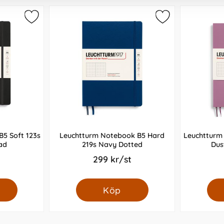
5 Soft 123s
Leuchtturm Notebook B5 Hard
Leuchtturm
ad
219s Navy Dotted
Dus
299 kr/st
Köp