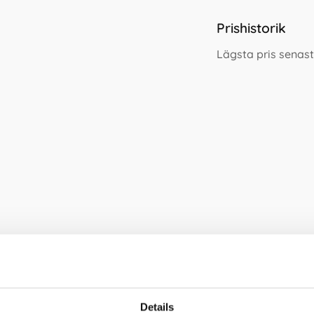
Prishistorik
Lägsta pris senast
Andra tittade även på
Details