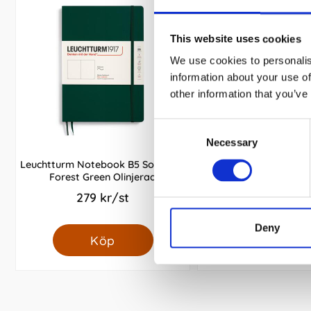
This website uses cookies
We use cookies to personalis
information about your use of
other information that you’ve
Consent
Necessary
Selection
Leuchtturm Notebook B5 Soft 123s
Leuchtturm Noteboo
Forest Green Olinjerad
251s Mint Green ol
279 kr/st
269 kr/s
Deny
Köp
Köp