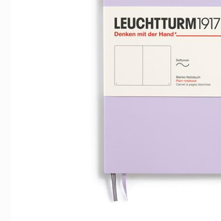
Indexflikar och Frixion clicker svart
Leuchtturm Notebook B
Forest Green D
55 kr/st
279 kr/st
Köp
Köp