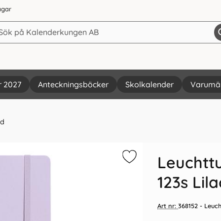
agar
r 2027
Anteckningsböcker
Skolkalender
Varumä
ad
Vi rekommenderar
Leuchtt
123s Lil
Art nr:
368152
- Leuch