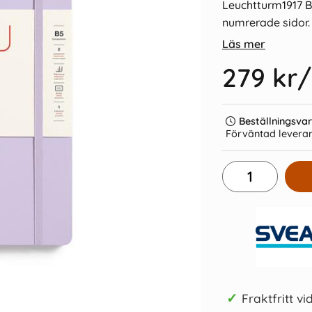
Leuchtturm1917 B
numrerade sidor.
Läs mer
279 kr
/
5 Soft 123s
Leuchtturm Pen Loop Olive
Leuchttu
Beställningsva
otted
Dot
Förväntad leveran
45 kr/st
Köp
✓
Fraktfritt vi