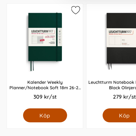
Kalender Weekly
Leuchtturm Notebook B
Planner/Notebook Soft 18m 26-27
Black Olinjer
A5 Forest Green
309 kr/st
279 kr/st
Köp
Köp