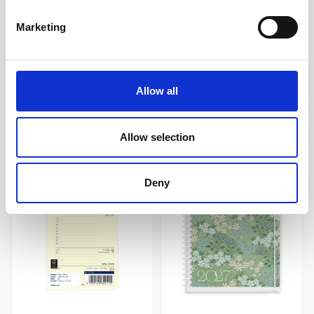
189 kr/st
289 kr/st
Marketing
Köp
Köp
Allow all
Andra köpte även
Allow selection
Deny