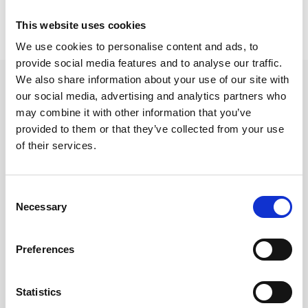
Prishistorik
This website uses cookies
Lägsta pris senaste 30 dagarna är 209 kr (2026-08-06)
We use cookies to personalise content and ads, to
provide social media features and to analyse our traffic.
We also share information about your use of our site with
Andra tittade även på
our social media, advertising and analytics partners who
may combine it with other information that you’ve
provided to them or that they’ve collected from your use
of their services.
Consent
Necessary
Selection
Preferences
Leuchtturm A6 hard 187s
Leuchtturm Notebook A5
Statistics
Dusty Rose Dotted
120g Dotted Black