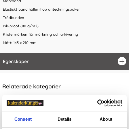
Märkband
Elastiskt band håller ihop anteckningsboken
Trådbunden
Ink-proof (80 g/m2)
Klistermärken för märkning och arkivering
Mått: 145 x 210 mm
Egenskaper
öpp
Relaterade kategorier
Anteckningsböcker & Anteckningsblock
Anteckningsböcker & Anteckningsblock /
Anteckning
sböcker Dotted
Consent
Details
About