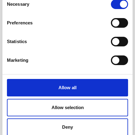
Andra tittade även på
Necessary
Selection
Preferences
Statistics
Marketing
Allow all
Leuchtturm Bulletjournal
Leuchtturm A6 hard 187s
Mark II A5 dotted Turquoise
Forest Green dotted
319 kr/st
229 kr/st
Allow selection
Köp
Köp
Deny