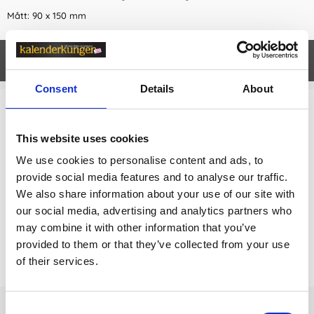
Mått: 90 x 150 mm
Egenskaper
öpp
Consent
Details
About
Relaterade kategorier
This website uses cookies
Anteckningsböcker & Anteckningsblock
We use cookies to personalise content and ads, to
Anteckningsböcker & Anteckningsblock /
Anteckning
provide social media features and to analyse our traffic.
sböcker Dotted
We also share information about your use of our site with
our social media, advertising and analytics partners who
may combine it with other information that you’ve
Prishistorik
provided to them or that they’ve collected from your use
of their services.
Lägsta pris senaste 30 dagarna är 189 kr (2026-08-07)
Consent