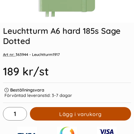
Indexflikar och Frixion clicker
Leuchtturm A6 hard 185s
svart
Stone Blue Dotted
Leuchtturm A6 hard 185s Sage
55 kr/st
189 kr/st
Dotted
Köp
Köp
Art nr:
363944
- Leuchtturm1917
189 kr
/st
Beställningsvara
Förväntad leveranstid:
3-7 dagar
Lägg i varukorg