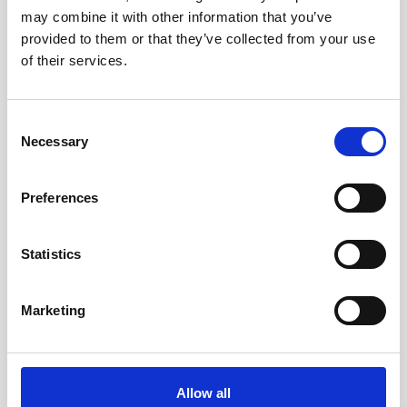
may combine it with other information that you’ve
provided to them or that they’ve collected from your use
of their services.
Vattenflaska med namn
Vattenflaska med namn -
Consent
aluminium
termosflaska
Necessary
Selection
149 kr/st
249 kr/st
Preferences
Välj ...
Välj ...
Statistics
Andra köpte även
Marketing
Allow all