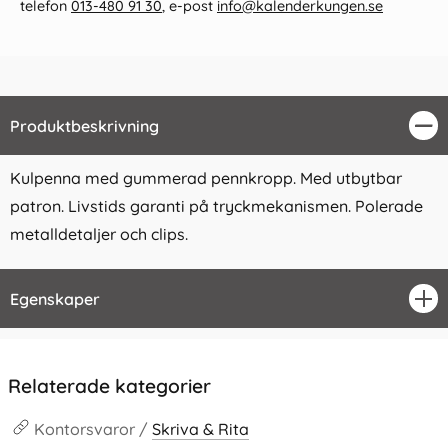
telefon
013-480 91 30
, e-post
info@kalenderkungen.se
Produktbeskrivning
Stä
Kulpenna med gummerad pennkropp. Med utbytbar
patron. Livstids garanti på tryckmekanismen. Polerade
metalldetaljer och clips.
Egenskaper
öpp
Relaterade kategorier
Kontorsvaror /
Skriva & Rita