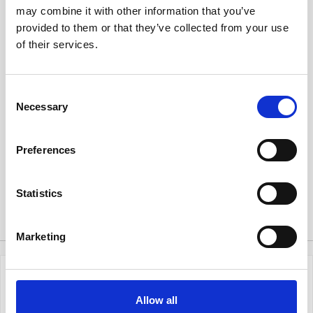
may combine it with other information that you’ve
provided to them or that they’ve collected from your use
of their services.
Filofax dagbok Personal
Kalender Väggblad Årsplan
2027 V/U (9,5x17,1cm)
2027
Consent
Necessary
129 kr/st
45 kr/st
Selection
Preferences
Köp
Köp
Statistics
Tillbehör
Marketing
Allow all