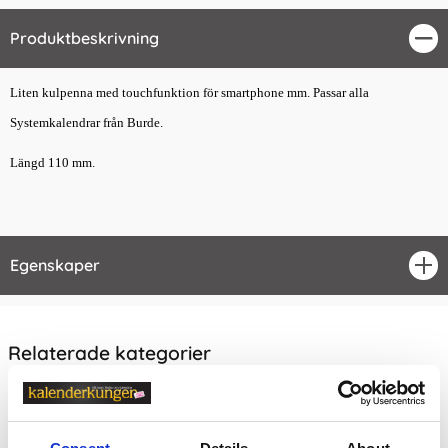
Produktbeskrivning
Stä
Liten kulpenna med touchfunktion för smartphone mm. Passar alla
Systemkalendrar från Burde.
Längd 110 mm.
Egenskaper
öpp
Relaterade kategorier
Kontorsvaror /
Skriva & Rita
Kontorsvaror / Skriva & Rita /
Pennor & Tillbehör