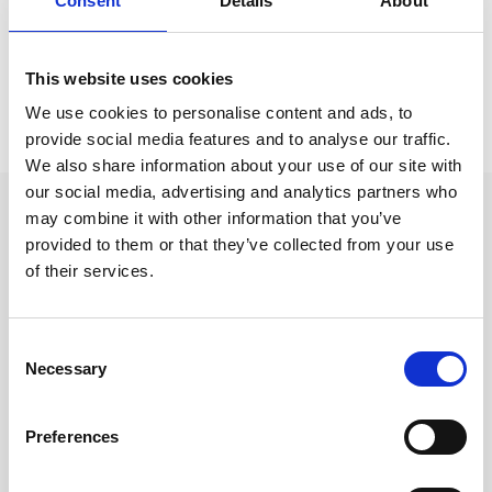
Consent
Details
About
Kontorsvaror
This website uses cookies
Prishistorik
We use cookies to personalise content and ads, to
provide social media features and to analyse our traffic.
Lägsta pris senaste 30 dagarna är 49 kr (2026-08-10)
We also share information about your use of our site with
our social media, advertising and analytics partners who
Andra tittade även på
may combine it with other information that you’ve
provided to them or that they’ve collected from your use
of their services.
Consent
Necessary
Selection
Preferences