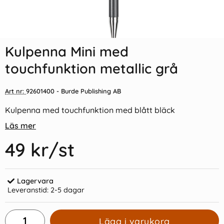
Indexflikar och Frixion clicker
Kulpenna Mini med
svart
touchfunktion metallic grön
Kulpenna Mini med
55 kr/st
49 kr/st
touchfunktion metallic grå
Köp
Köp
Art nr:
92601400
- Burde Publishing AB
Kulpenna med touchfunktion med blått bläck
Läs mer
49 kr
/st
Lagervara
Leveranstid:
2-5 dagar
Lägg i varukorg