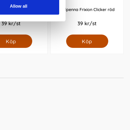
Allow all
 Frixion Clicker rosa
Kulpenna Frixion Clicker röd
39 kr/st
39 kr/st
Köp
Köp