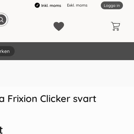
Exkl. moms
Inkl. moms
Logga in
rken
×
 Frixion Clicker svart
t