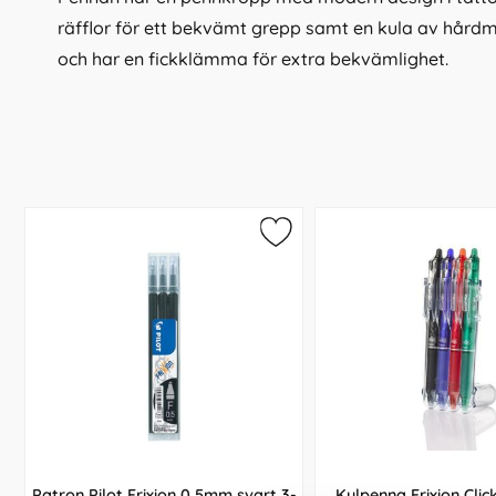
räfflor för ett bekvämt grepp samt en kula av hårdm
och har en fickklämma för extra bekvämlighet.
Patron Pilot Frixion 0,5mm svart 3-
Kulpenna Frixion Clic