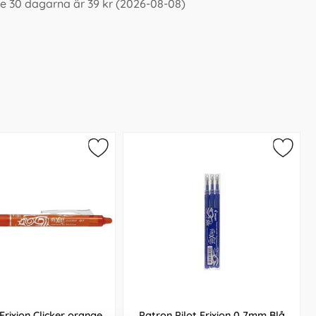
te 30 dagarna är 39 kr (2026-08-08)
Frixion Clicker orange
Patron Pilot Frixion 0,7mm Blå