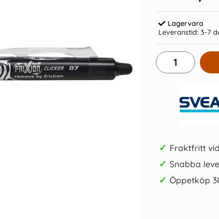
Lagervara
Leveranstid:
3-7 d
icker blå
Patron Pilot Frixion 0,5mm Blå
Kulpenna F
85 kr/st
Köp
✓
Fraktfritt vi
✓
Snabba leve
✓
Öppetköp 3