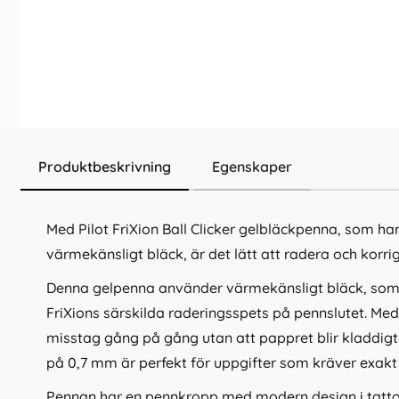
Produktbeskrivning
Egenskaper
Med Pilot FriXion Ball Clicker gelbläckpenna, som ha
värmekänsligt bläck, är det lätt att radera och korri
Denna gelpenna använder värmekänsligt bläck, so
FriXions särskilda raderingsspets på pennslutet. Med
misstag gång på gång utan att pappret blir kladdigt 
på 0,7 mm är perfekt för uppgifter som kräver exakt 
Pennan har en pennkropp med modern design i tatto