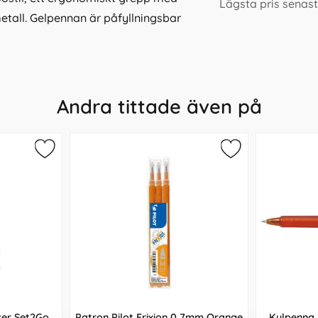
Lägsta pris senas
etall. Gelpennan är påfyllningsbar
Andra tittade även på
ker Set2Go
Patron Pilot Frixion 0,7mm Orange
Kulpenna 