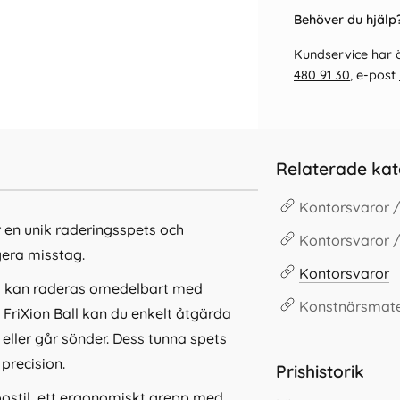
Behöver du hjälp?
Kundservice har ö
480 91 30
, e-post
Relaterade kat
Kontorsvaror 
r en unik raderingsspets och
Kontorsvaror /
gera misstag.
Kontorsvaror
m kan raderas omedelbart med
Konstnärsmate
 FriXion Ball kan du enkelt åtgärda
eller går sönder. Dess tunna spets
precision.
Prishistorik
ostil, ett ergonomiskt grepp med