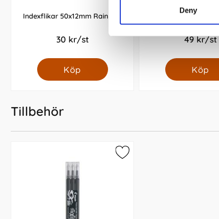
Deny
Indexflikar 50x12mm Rainbow
Korsordspenna Pi
30 kr/st
49 kr/st
Köp
Köp
Tillbehör