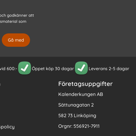
 och godkänner att
gsmaterial som
 vid 600:-
Öppet köp 30 dagar
Leverans 2-5 dagar
n
Företagsuppgifter
Kalenderkungen AB
Sättunagatan 2
582 73 Linköping
Orgnr: 556921-7911
policy