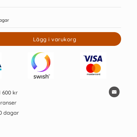
agar
Lägg i varukorg
rixion Clicker ljusblå
Patron Pilot Frixion 0,7mm
Ljusgrön
39 kr/st
85 kr/st
Köp
Köp
d 600 kr
ranser
0 dagar