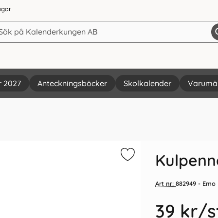
agar
r 2027
Anteckningsböcker
Skolkalender
Varumä
Vi rekommenderar
Kulpenna
Art nr:
882949
- Emo
39 kr
/s