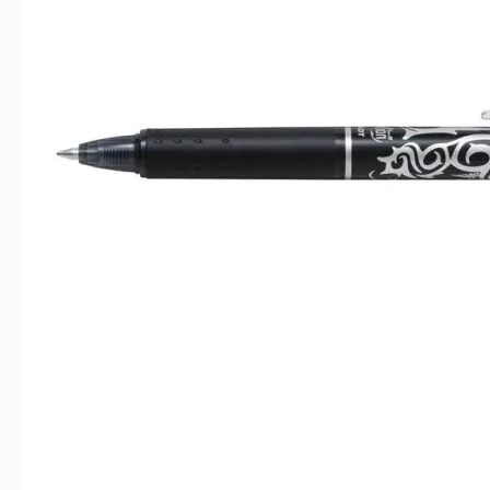
Indexflikar och Frixion clicker svart
Kulpenna Frixion Cl
55 kr/st
39 kr/st
Köp
Köp