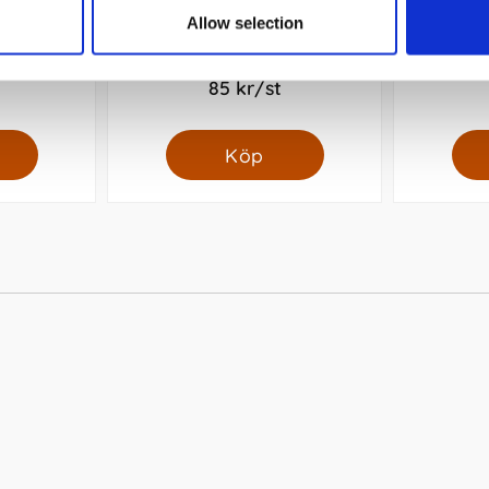
Allow selection
lot Blå
Patron Pilot Frixion 0,7mm Svart
Kulpenna
85 kr/st
Köp