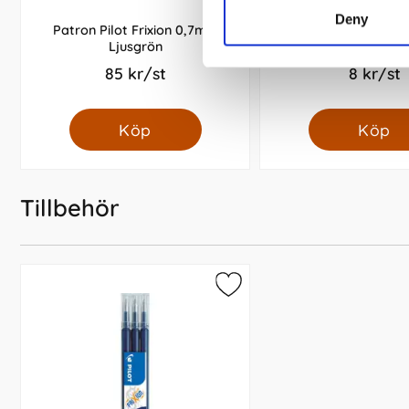
Deny
Patron Pilot Frixion 0,7mm
Kulpenna Office 
Ljusgrön
85 kr/st
8 kr/st
Köp
Köp
Tillbehör