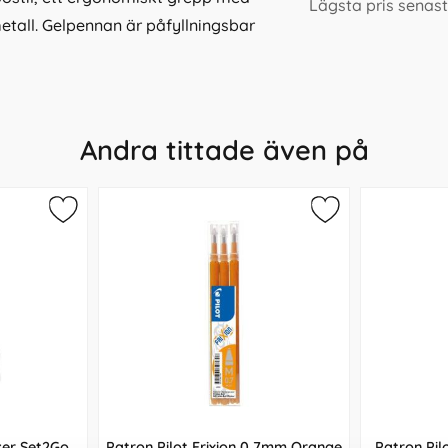
Lägsta pris senas
etall. Gelpennan är påfyllningsbar
Andra tittade även på
ker Set2Go
Patron Pilot Frixion 0,7mm Orange
Patron Pil