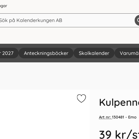
agar
r 2027
Anteckningsböcker
Skolkalender
Varumä
Vi rekommenderar
Kulpenna
Art nr:
130481
- Emo
39 kr
/s