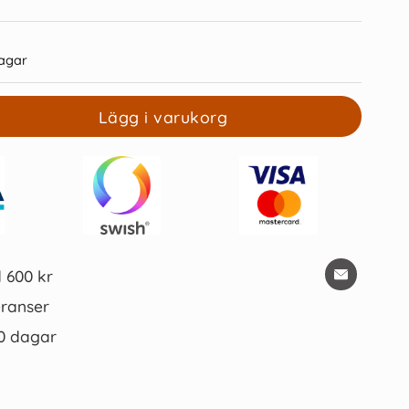
agar
Lägg i varukorg
Frixion Clicker orange
Patron Pilot Frixion 0,5mm Blå
39 kr/st
85 kr/st
Köp
Köp
d 600 kr
ranser
0 dagar