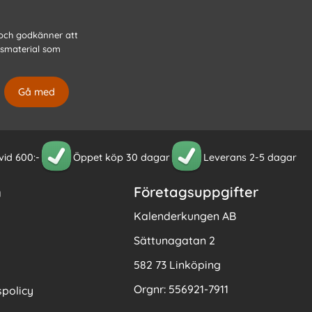
 och godkänner att
gsmaterial som
 vid 600:-
Öppet köp 30 dagar
Leverans 2-5 dagar
n
Företagsuppgifter
Kalenderkungen AB
Sättunagatan 2
582 73 Linköping
Orgnr: 556921-7911
policy