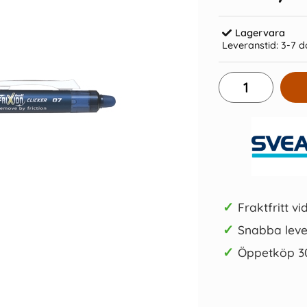
Lagervara
Leveranstid:
3-7 d
ker ljusblå
Patron Pilot Frixion 0,7mm
Kulpenna 
Svartblå
85 kr/st
Köp
✓
Fraktfritt vi
✓
Snabba leve
✓
Öppetköp 3