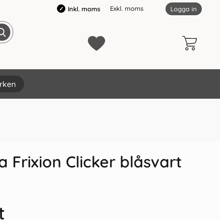
Exkl. moms
Inkl. moms
Logga in
rken
×
 Frixion Clicker blåsvart
t