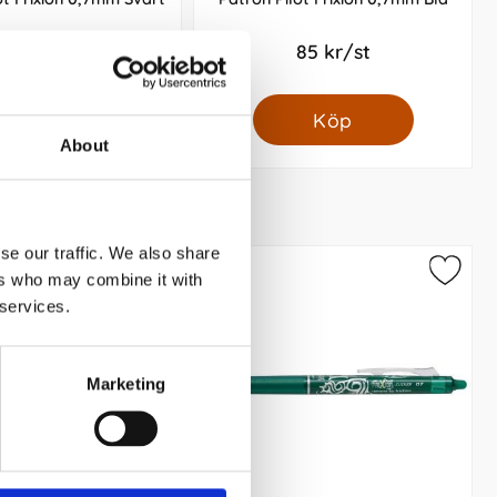
85 kr/st
85 kr/st
Köp
Köp
About
se our traffic. We also share
ers who may combine it with
 services.
Marketing