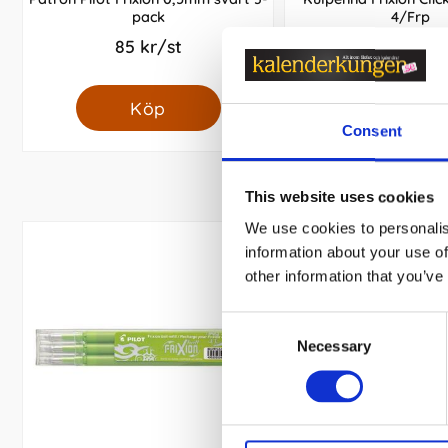
pack
4/Frp
85 kr/st
159 kr/st
Köp
Köp
Consent
This website uses cookies
We use cookies to personalis
information about your use of
other information that you’ve
Consent
Necessary
Selection