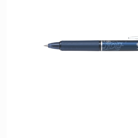
Indexflikar och Frixion clicker svart
Kulpenna Frixion Clic
55 kr/st
39 kr/st
Köp
Köp