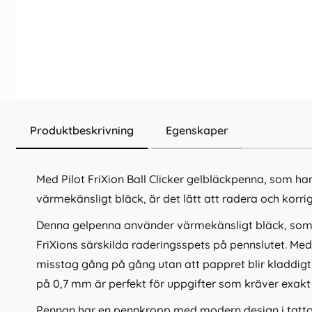
Produktbeskrivning
Egenskaper
Med Pilot FriXion Ball Clicker gelbläckpenna, som ha
värmekänsligt bläck, är det lätt att radera och korri
Denna gelpenna använder värmekänsligt bläck, so
FriXions särskilda raderingsspets på pennslutet. Med
misstag gång på gång utan att pappret blir kladdigt 
på 0,7 mm är perfekt för uppgifter som kräver exakt 
Pennan har en pennkropp med modern design i tatto