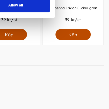
Allow all
Frixion Clicker svart
Kulpenna Frixion Clicker grön
39 kr/st
39 kr/st
Köp
Köp