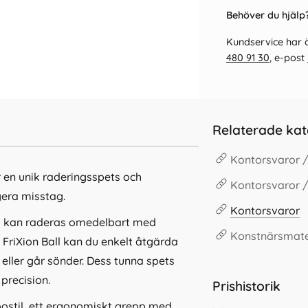
Behöver du hjälp?
Kundservice har ö
480 91 30
, e-post
Relaterade kat
Kontorsvaror 
r en unik raderingsspets och
Kontorsvaror /
gera misstag.
Kontorsvaror
m kan raderas omedelbart med
Konstnärsmate
 FriXion Ball kan du enkelt åtgärda
eller går sönder. Dess tunna spets
precision.
Prishistorik
ostil, ett ergonomiskt grepp med