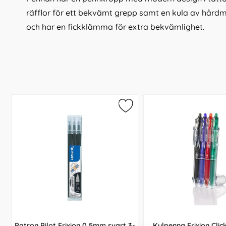
räfflor för ett bekvämt grepp samt en kula av hårdm
och har en fickklämma för extra bekvämlighet.
Patron Pilot Frixion 0,5mm svart 3-
Kulpenna Frixion Clic