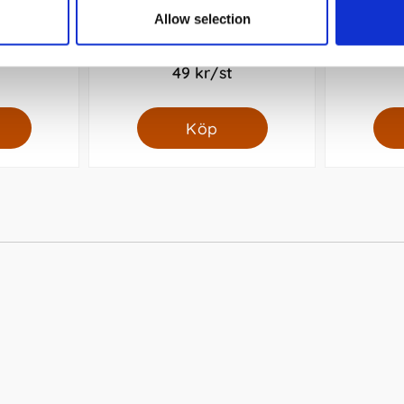
Allow selection
0,7 Röd
Korsordspenna Pilot Blå
Kulpenna 
49 kr/st
Köp