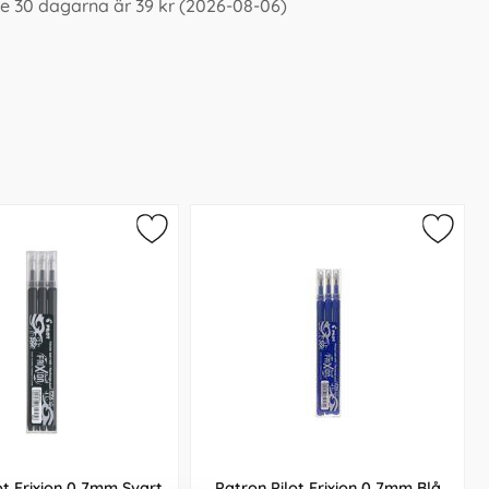
te 30 dagarna är 39 kr (2026-08-06)
ot Frixion 0,7mm Svart
Patron Pilot Frixion 0,7mm Blå