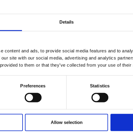
Andra köpte även
Details
e content and ads, to provide social media features and to analy
 our site with our social media, advertising and analytics partn
 provided to them or that they’ve collected from your use of their
Preferences
Statistics
x240 mm 96
Skrivunderlägg 53x40 Svart
Spel
t
69 kr/st
Allow selection