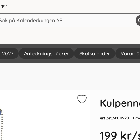
agar
r 2027
Anteckningsböcker
Skolkalender
Varumä
Vi rekommenderar
Kulpenn
Art nr:
6800920
- Em
199 kr
/