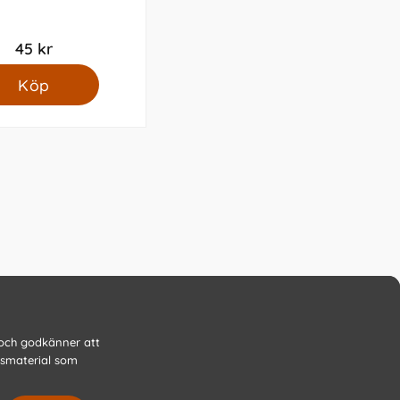
45 kr
Köp
 och godkänner att
gsmaterial som