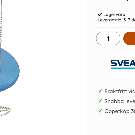
Lagervara
Leveranstid:
3-7 d
in 0,5 B
Kulpenna Office 0,7 Röd
Kulpenna 
8 kr/st
Köp
✓
Fraktfritt vi
✓
Snabba leve
✓
Öppetköp 3