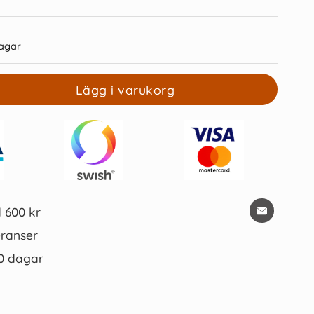
agar
Lägg i varukorg
Epoca Desk Set svart
Blyertsstift AinStein 0,7mm B
199 kr/st
45 kr/st
Köp
Köp
d 600 kr
ranser
0 dagar