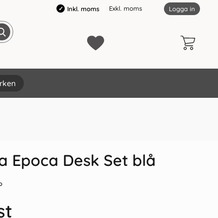
Exkl. moms
Inkl. moms
Logga in
rken
×
a Epoca Desk Set blå
o
st