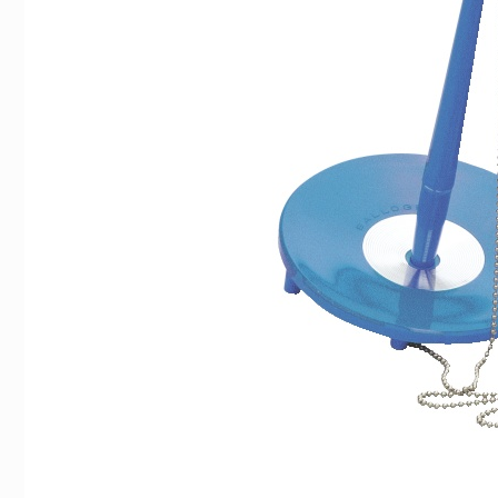
Indexflikar och Frixion clicker svart
Blyertsstift AinSte
55 kr/st
45 kr/st
Köp
Köp