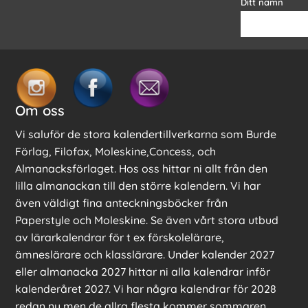
Ditt namn
Om oss
Vi saluför de stora kalendertillverkarna som Burde
Förlag, Filofax, Moleskine,Concess, och
Almanacksförlaget. Hos oss hittar ni allt från den
lilla almanackan till den större kalendern. Vi har
även väldigt fina anteckningsböcker från
Paperstyle och Moleskine. Se även vårt stora utbud
av lärarkalendrar för t ex förskolelärare,
ämneslärare och klasslärare. Under kalender 2027
eller almanacka 2027 hittar ni alla kalendrar inför
kalenderåret 2027. Vi har några kalendrar för 2028
redan nu men de allra flesta kommer sommaren