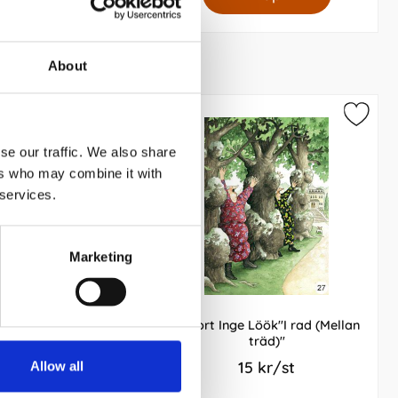
About
se our traffic. We also share
ers who may combine it with
 services.
Marketing
 Före eller efter
Vykort Inge Löök"I rad (Mellan
träd)"
199 kr/st
15 kr/st
Allow all