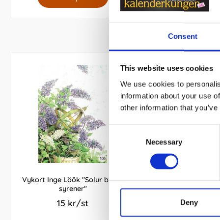
Consent
This website uses cookies
We use cookies to personalis
information about your use of
other information that you’ve
Consent
Necessary
Selection
Vykort Inge Löök "Solur bland
Klassisk gästbok 170
syrener"
sidor Röd
15 kr/st
259 kr/s
Deny