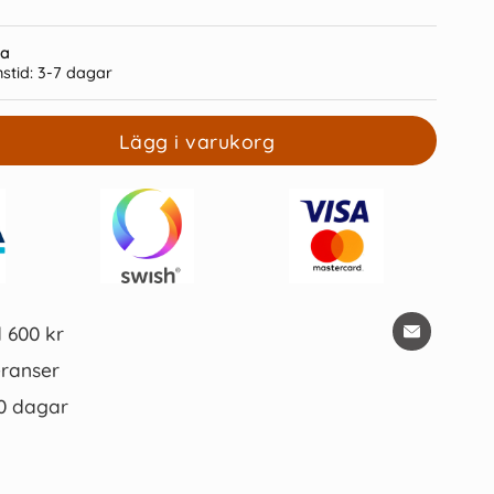
ra
stid:
3-7 dagar
Lägg i varukorg
gsbok Leuchtturm1917
Leuchtturm Pen Loop Lilac
 Forest Green Ruled
179 kr/st
45 kr/st
Köp
Köp
d 600 kr
ranser
0 dagar