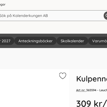
agar
r 2027
Anteckningsböcker
Skolkalender
Varumä
Vi rekommenderar
Kulpenna
Art nr:
365594
- Leuc
309 kr
/