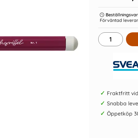
Beställningsva
Förväntad leveran
op Olive
Leuchtturm Notebook B5 Soft 123s
Antecknin
Forest Green Olinjerad
Soft A6
279 kr/st
Köp
✓
Fraktfritt vi
✓
Snabba leve
✓
Öppetköp 3