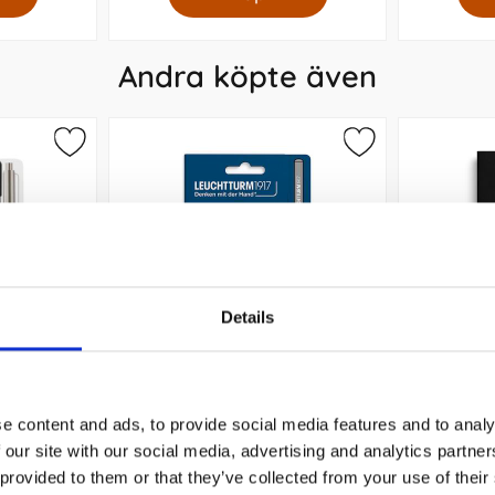
Andra köpte även
Details
op Black
Leuchtturm Pen Loop Indigo
Kalende
Vecka/Upp
e content and ads, to provide social media features and to analy
 our site with our social media, advertising and analytics partn
45 kr/st
 provided to them or that they’ve collected from your use of their