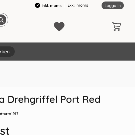
Exkl. moms
Inkl. moms
Logga in
rken
×
 Drehgriffel Port Red
htturm1917
st