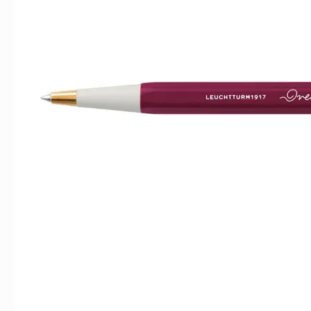
Indexflikar och Frixion clicker svart
Leuchtturm Pen Lo
55 kr/st
45 kr/st
Köp
Köp