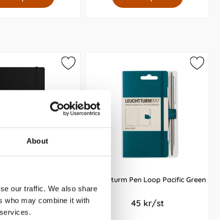
About
r Leuchtturm1917 A5
Leuchtturm Pen Loop Pacific Green
slag Soft Black 2026
se our traffic. We also share
ers who may combine it with
299 kr/st
45 kr/st
 services.