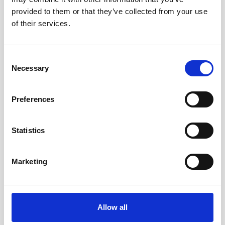
provided to them or that they’ve collected from your use
Kozo Premium Notebook
Linjerad Notebook A5 256
A5 Steel Blue
sidor Dusty Rose
of their services.
129 kr/st
209 kr/st
Consent
Köp
Köp
Necessary
Selection
Preferences
Andra köpte även
Statistics
Marketing
Allow all