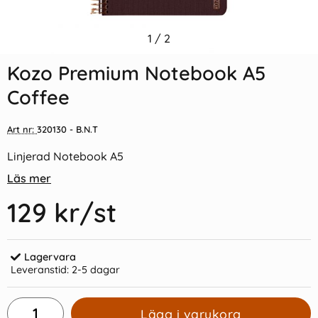
Indexflikar och Frixion clicker
1
/
2
Kozo Premium Notebook A5
svart
Black
Kozo Premium Notebook A5
55 kr/st
129 kr/st
Coffee
Köp
Köp
Art nr:
320130
- B.N.T
Linjerad Notebook A5
Läs mer
129 kr
/st
Lagervara
Leveranstid:
2-5 dagar
Lägg i varukorg