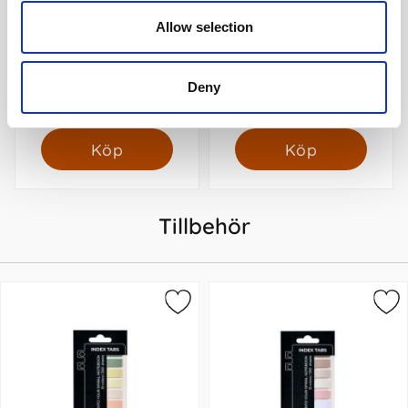
Allow selection
Kollegieblock 90g rutat
Blyertsstift AinStein 0,5 B
Deny
45 kr/st
45 kr/st
Köp
Köp
Tillbehör