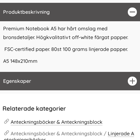
Produktbeskrivning
Stä
Premium Notebook A5 har hårt omslag med
bronsdetaljer. Högkvalitativt off-white färgat papper.
FSC-certified paper. 80st 100 grams linjerade papper.
A5 148x210mm
Egenskaper
öpp
Relaterade kategorier
Anteckningsböcker & Anteckningsblock
Anteckningsböcker & Anteckningsblock /
Linjerade A
nteckningsböcker