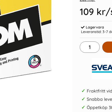
109 kr
/
Lagervara
Leveranstid:
3-7 d
0mm gul
Kollegieblock 90g linjerat
Plastr
45 kr/st
Köp
✓
Fraktfritt vi
✓
Snabba leve
✓
Öppetköp 3