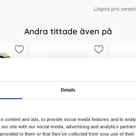
Lägsta pris senas
Andra tittade även på
Details
e content and ads, to provide social media features and to analy
4 ohålat
Papper A4 130g 50ark, Vit 645000
COLOR C
 our site with our social media, advertising and analytics partn
st)
 provided to them or that they’ve collected from your use of their
t
85 kr/st