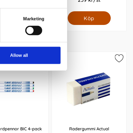
Köp
Köp
Marketing
Allow all
rdpennor BIC 4-pack
Radergummi Actual