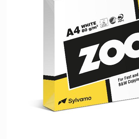
Indexflikar och Frixion clicker svart
Gaffelpärm A4 4
55 kr/st
59 kr/st
Köp
Köp