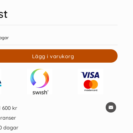
st
agar
egister A4 1-15 vit
Kopieringspapper A4 hålat 500St
Lägg i varukorg
15 kr/st
109 kr/st
Köp
Köp
d 600 kr
ranser
0 dagar