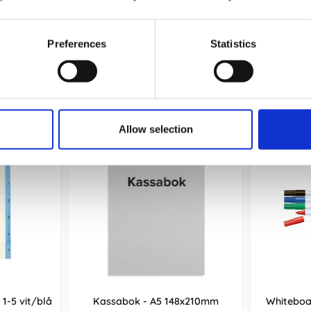
Köp
Preferences
Statistics
Andra köpte även
Allow selection
1-5 vit/blå
Kassabok - A5 148x210mm
Whiteboa