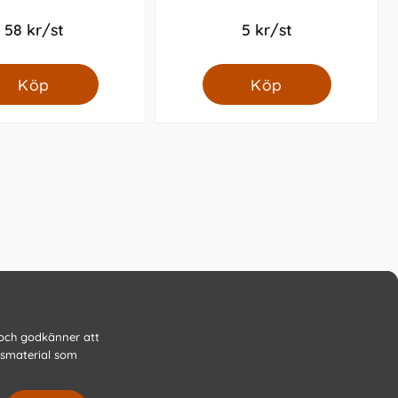
58 kr/st
5 kr/st
Köp
Köp
 och godkänner att
gsmaterial som