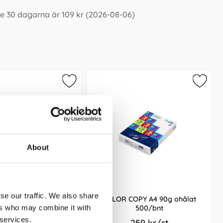
te 30 dagarna är 109 kr (2026-08-06)
About
se our traffic. We also share
OPY A4 160g ohålat
COLOR COPY A4 90g ohålat
ers who may combine it with
250/bnt
500/bnt
 services.
229 kr/st
259 kr/st