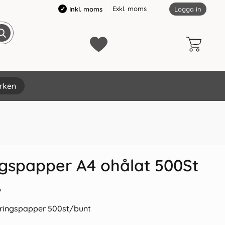
Exkl. moms
Inkl. moms
Logga in
rken
×
ngspapper A4 ohålat 500St
o
eringspapper 500st/bunt