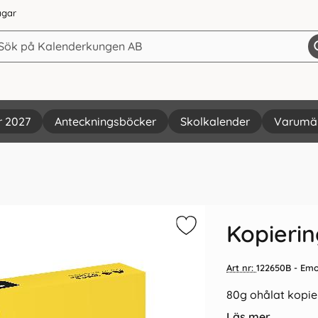
agar
r 2027
Anteckningsböcker
Skolkalender
Varumä
Vi rekommenderar
Kopieri
Art nr:
122650B
- Em
80g ohålat kopi
Läs mer