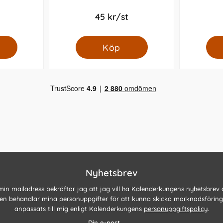
45 kr/st
Köp
Nyhetsbrev
 min mailadress bekräftar jag att jag vill ha Kalenderkungens nyhetsbrev
n behandlar mina personuppgifter för att kunna skicka marknadsförin
anpassats till mig enligt Kalenderkungens
personuppgiftspolicy
.
Din e-post