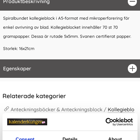
Produktbeskrivning
Stä
Spiralbundet kollegieblock i A5-format med mikroperforering för
enkel avrivning av blad. Kollegieblocket innehåller 70 st 70
gramspapper. Dessa är rutade 5x5mm. Svanen certifierat papper.
Storlek: 16x21cm
Egenskaper
öpp
Relaterade kategorier
Anteckningsböcker & Anteckningsblock /
Kollegieblo
ck
Anteckningsböcker & Anteckningsblock
Anteckningsböcker & Anteckningsblock /
Rutade Ant
Consent
Details
About