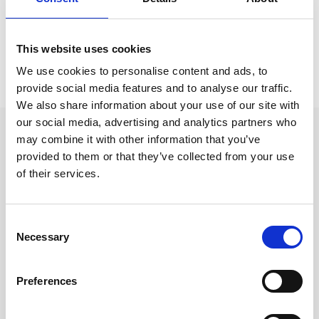
eckningsböcker
This website uses cookies
Prishistorik
We use cookies to personalise content and ads, to
provide social media features and to analyse our traffic.
Lägsta pris senaste 30 dagarna är 22 kr (2026-08-07)
We also share information about your use of our site with
our social media, advertising and analytics partners who
Andra tittade även på
may combine it with other information that you’ve
provided to them or that they’ve collected from your use
of their services.
Consent
Necessary
Selection
Preferences