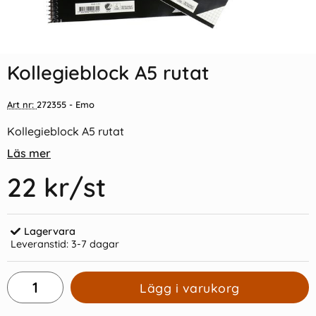
Indexflikar och Frixion clicker
Kollegieblock A4 70 Gr Rutat
svart
Kollegieblock A5 rutat
55 kr/st
32 kr/st
Art nr:
272355
- Emo
Köp
Köp
Kollegieblock A5 rutat
Läs mer
22 kr
/st
Lagervara
Leveranstid:
3-7 dagar
Lägg i varukorg