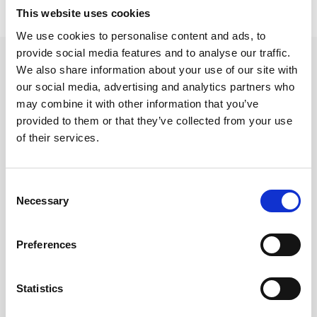
This website uses cookies
Lägsta pris senaste 30 dagarna är 32 kr (2026-08-07)
We use cookies to personalise content and ads, to
provide social media features and to analyse our traffic.
Andra tittade även på
We also share information about your use of our site with
our social media, advertising and analytics partners who
may combine it with other information that you’ve
provided to them or that they’ve collected from your use
of their services.
Consent
Necessary
Selection
Preferences
Anteckningsbok A5 Notes
Anteckningsbok A5 Green
Statistics
65 kr/st
59 kr/st