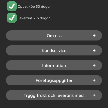
Öppet köp 30 dagar
Leverans 2-5 dagar
Om oss
Kundservice
Information
Företagsuppgifter
Trygg frakt och leverans med: