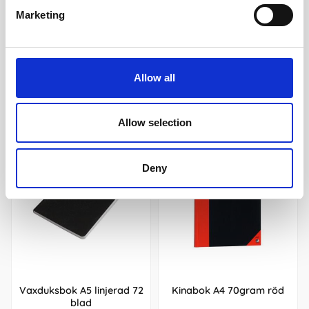
Marketing
Köp
Köp
Allow all
Andra köpte även
Allow selection
Deny
Vaxduksbok A5 linjerad 72
Kinabok A4 70gram röd
blad