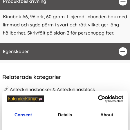
Produktbeskrivning
Stä
Kinabok A6, 96 ark, 60 gram. Linjerad. Inbunden bok med
limmad och sydd pärm i svart och rött vilket ger lång
hållbarhet. Skrivfält på sidan 2 för personuppgifter.
Egenskaper
öpp
Relaterade kategorier
Anteckningsböcker & Anteckningsblock
Anteckningsböcker & Anteckningsblock /
Linjerade A
nteckningsböcker
Consent
Details
About
Prishistorik