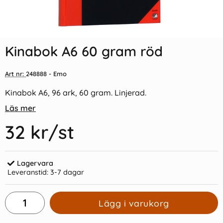
Indexflikar och Frixion clicker
Vaxduksbok A6 Linjerad 72
svart
blad
Kinabok A6 60 gram röd
55 kr/st
22 kr/st
Art nr:
248888
- Emo
Köp
Köp
Kinabok A6, 96 ark, 60 gram. Linjerad.
Läs mer
32 kr
/st
Lagervara
Leveranstid:
3-7 dagar
Lägg i varukorg