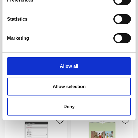
Statistics
Marketing
Familjekalender Mamma
Familjekalender Praktisk
Mu 2027
2027
159 kr/st
149 kr/st
Allow all
Köp
Köp
Allow selection
Andra köpte även
Deny