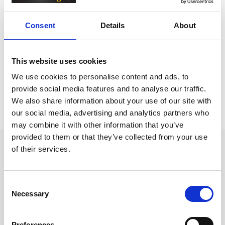
Kalendrar & almanackor för 2027 / Väggkalender /
F
amiljekalender
Consent
Details
About
Kalendrar & almanackor för 2027
Kalendrar & almanackor för 2027 /
Väggkalender
This website uses cookies
We use cookies to personalise content and ads, to
provide social media features and to analyse our traffic.
Prishistorik
We also share information about your use of our site with
our social media, advertising and analytics partners who
Lägsta pris senaste 30 dagarna är 159 kr (2026-08-07)
may combine it with other information that you’ve
provided to them or that they’ve collected from your use
Andra tittade även på
of their services.
Consent
Necessary
Selection
Preferences