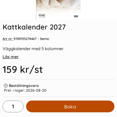
Indexflikar och Frixion clicker
Stora Kattkalendern 2027
svart
Kattkalender 2027
55 kr/st
129 kr/st
Art nr:
9789155274467
- Semic
Köp
Köp
Väggkalender med 5 kolumner
Läs mer
159 kr
/st
Beställningsvara
Prel. i lager:
2026-08-20
Boka