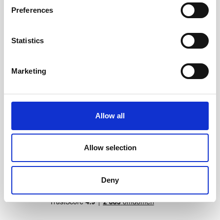
Preferences
Statistics
Marketing
Väderalmanackan 2026
Klassisk gästbok 185x185
Allow all
mm - Khaki Green
129 kr/st
245 kr/st
Allow selection
Köp
Köp
Deny