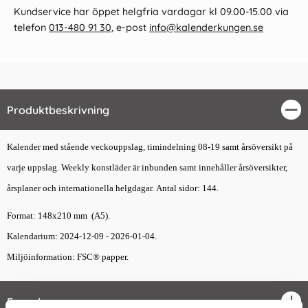
Kundservice har öppet helgfria vardagar kl 09.00-15.00 via
telefon
013-480 91 30
, e-post
info@kalenderkungen.se
Produktbeskrivning
Stä
Kalender med stående veckouppslag, timindelning 08-19 samt årsöversikt på
varje uppslag. Weekly konstläder är inbunden samt innehåller årsöversikter,
årsplaner och internationella helgdagar. Antal sidor: 144.
Format: 148x210 mm (A5).
Kalendarium: 2024-12-09 - 2026-01-04.
Miljöinformation: FSC® papper.
Egenskaper
öpp