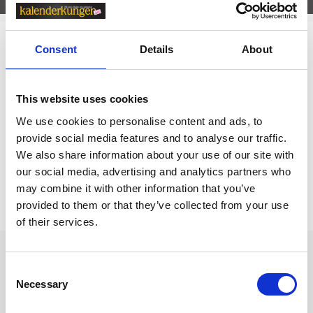
Consent
Details
About
Relaterade kategorier
Kalendrar & almanackor för 2027
This website uses cookies
Kalendrar & almanackor för 2027 /
Kontorskalender
We use cookies to personalise content and ads, to
Kalendrar & almanackor för 2027 /
Veckokalender
provide social media features and to analyse our traffic.
We also share information about your use of our site with
our social media, advertising and analytics partners who
Prishistorik
may combine it with other information that you’ve
provided to them or that they’ve collected from your use
Lägsta pris senaste 30 dagarna är 169 kr (2026-08-08)
of their services.
Andra köpte även
Consent
Necessary
Selection