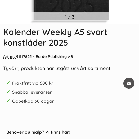
Indexflikar och Frixion clicker
1
/
3
Företagarkalendern 2027
svart
Kalender Weekly A5 svart
55 kr/st
309 kr/st
konstläder 2025
Köp
Köp
Art nr:
91117825
- Burde Publishing AB
Tyvärr, produkten har utgått ur vårt sortiment
✓
Fraktfritt vid 600 kr
✓
Snabba leveranser
✓
Öppetköp 30 dagar
Behöver du hjälp? Vi finns här!