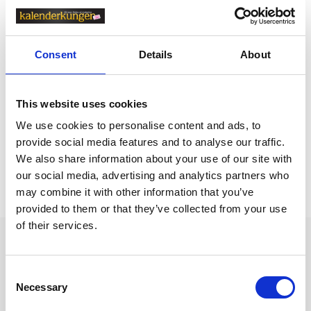
Relaterade kategorier
Kalendrar & almanackor för 2027
Consent
Details
About
Kalendrar & almanackor för 2027 /
Månadsblock
Kalendrar & almanackor för 2027 /
Väggkalender
This website uses cookies
Kalendrar & almanackor för 2027 /
Burde kalender
We use cookies to personalise content and ads, to
provide social media features and to analyse our traffic.
We also share information about your use of our site with
Prishistorik
our social media, advertising and analytics partners who
may combine it with other information that you’ve
Lägsta pris senaste 30 dagarna är 159 kr (2026-08-08)
provided to them or that they’ve collected from your use
of their services.
Andra tittade även på
Consent
Necessary
Selection