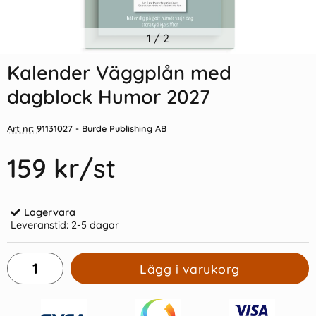
Indexflikar och Frixion clicker
1
/
2
Lilla Hallonalmanackan 2027
svart
Kalender Väggplån med
55 kr/st
35 kr/st
dagblock Humor 2027
Köp
Köp
Art nr:
91131027
- Burde Publishing AB
159 kr
/st
Lagervara
Leveranstid:
2-5 dagar
Lägg i varukorg