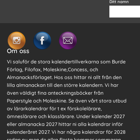
Ditt namn
Om oss
Vi saluför de stora kalendertillverkarna som Burde
Förlag, Filofax, Moleskine,Concess, och
Almanacksförlaget. Hos oss hittar ni allt från den
lilla almanackan till den större kalendern. Vi har
även väldigt fina anteckningsböcker från
Paperstyle och Moleskine. Se även vårt stora utbud
av lärarkalendrar för t ex förskolelärare,
ämneslärare och klasslärare. Under kalender 2027
eller almanacka 2027 hittar ni alla kalendrar inför
kalenderåret 2027. Vi har några kalendrar för 2028
redan nu men de allra flesta kommer sommaren