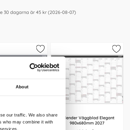
e 30 dagarna är 45 kr (2026-08-07)
About
se our traffic. We also share
r Väggblad Elegant
Kalender Väggblad Elegant
ers who may combine it with
0x680mm 2028
980x680mm 2027
 services.