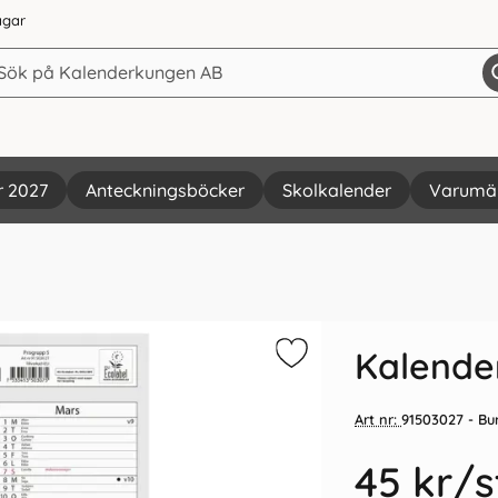
agar
r 2027
Anteckningsböcker
Skolkalender
Varumä
Vi rekommenderar
Kalende
Art nr:
91503027
- Bu
45 kr
/s