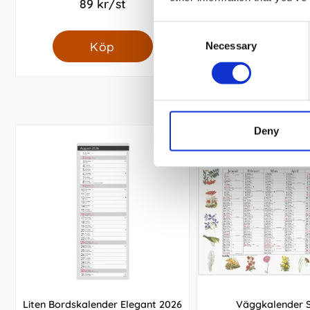
89 kr/st
49 kr/st
Consent
Köp
Köp
Necessary
Selection
Deny
Liten Bordskalender Elegant 2026
Väggkalender 