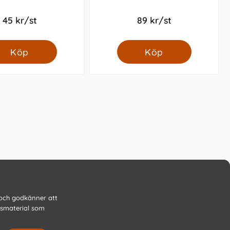
45 kr/st
89 kr/st
Köp
Köp
 och godkänner att
gsmaterial som