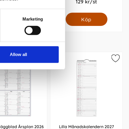
129 kr/st
129 kr/st
Köp
Köp
Marketing
Allow all
Väggblad Årsplan 2026
Lilla Månadskalendern 2027