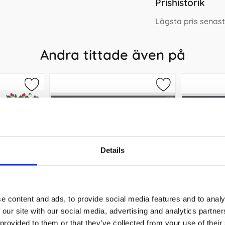
Prishistorik
Lägsta pris senast
Andra tittade även på
Details
e content and ads, to provide social media features and to analy
Stora
Kalender Väggblad Elegant
Kalende
 our site with our social media, advertising and analytics partn
n 2027
420x297mm 2027
98
 provided to them or that they’ve collected from your use of their