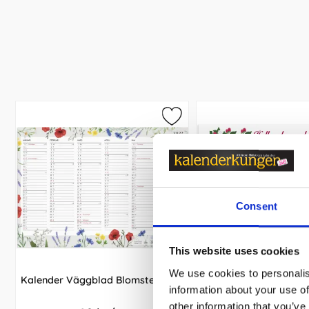
Consent
This website uses cookies
We use cookies to personalis
Kalender Väggblad Blomster 2027
Väggkalender 
information about your use of
Hallonalmanacka
other information that you’ve