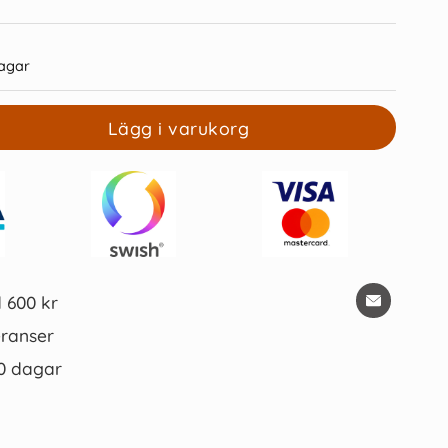
agar
Lägg i varukorg
lender Color 2026
Lilla Hallonalmanackan 2027
159 kr/st
35 kr/st
Köp
Köp
d 600 kr
ranser
0 dagar