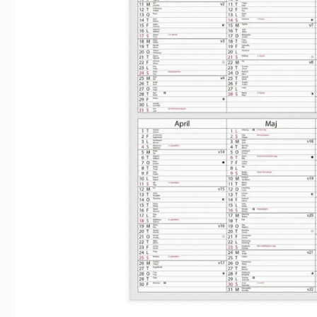
Indexflikar och Frixion clicker svart
Stor Bordskalend
55 kr/st
39 kr/st
Köp
Köp