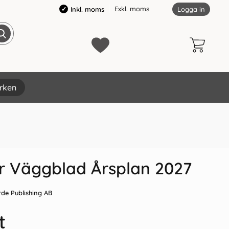
Exkl. moms
Inkl. moms
Logga in
rken
×
r Väggblad Årsplan 2027
rde Publishing AB
t