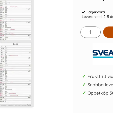
Lagervara
Leveranstid:
2-5 d
er 2027
Kalender Väggblad Trend 2027
Väggka
89 kr/st
Köp
✓
Fraktfritt vi
✓
Snabba leve
✓
Öppetköp 3