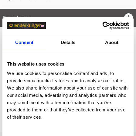
Egenskaper
öpp
Consent
Details
About
Relaterade kategorier
Kalendrar & almanackor för 2027
This website uses cookies
Kalendrar & almanackor för 2027 /
Veckokalender
We use cookies to personalise content and ads, to
Kalendrar & almanackor för 2027 /
Kalender A5
provide social media features and to analyse our traffic.
We also share information about your use of our site with
Kalendrar & almanackor för 2027 /
Burde kalender
our social media, advertising and analytics partners who
may combine it with other information that you’ve
provided to them or that they’ve collected from your use
Prishistorik
of their services.
Lägsta pris senaste 30 dagarna är 169 kr (2026-08-08)