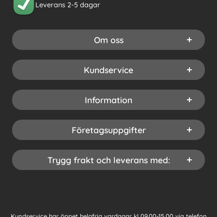
Leverans 2-5 dagar
Om oss
Kundservice
Information
Företagsuppgifter
Trygg frakt och leverans med:
Kundservice har öppet helgfria vardagar kl 09.00-15.00 via telefon