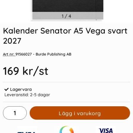
Indexflikar och Frixion clicker
1
/
4
Kalender Väggblad Elegant
svart
420x297mm 2027
Kalender Senator A5 Vega svart
55 kr/st
69 kr/st
2027
Köp
Köp
Art nr:
91566027
- Burde Publishing AB
169 kr
/st
Lagervara
Leveranstid:
2-5 dagar
Lägg i varukorg