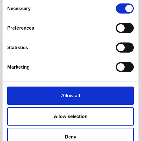
Consent
Andra tittade även på
Necessary
Selection
Preferences
Statistics
Marketing
Allow all
Kalender Weekly A5 svart
Kalender Weekly A5 rosa
konstläder 2027
konstläder 2027
169 kr/st
179 kr/st
Allow selection
Köp
Köp
Deny