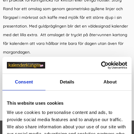
en praktisk förvaringsficka för kvitton eller övriga notiser. Story
Rand har ett omslag som genom geometriska gyllene linjer och
färgspel i mörkrost och kaffe med mjölk får ett större djup i sin
presentation. Med guldpräglingen blir det en väldesignad kalender
med det lilla extra. Att omslaget är tryckt på återvunnen kartong
får kalendern att vara hållbar inte bara för dagen utan även för
morgondagen.
Senator A5 Story Rand
har liggande veckouppslag. Kalendern har
spiralbundet omslag av återvunnen kartong, gummiband,
årsöversikter och årsplaner. Antal sidor: 144.
Consent
Details
About
Format: 148x210 mm (A5).
Kalendarium: 2025-06-02 - 2026-07-05.
This website uses cookies
Miljöinformation: FSC®. Omslag i återvunnen kartong.
We use cookies to personalise content and ads, to
provide social media features and to analyse our traffic.
We also share information about your use of our site with
Egenskaper
öpp
our social media, advertising and analytics partners who