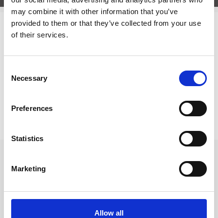
may combine it with other information that you’ve
provided to them or that they’ve collected from your use
Relaterade kategorier
of their services.
Skolkalender
Consent
Skolkalender /
Elevkalendrar Lines
Necessary
Selection
Prishistorik
Preferences
Lägsta pris senaste 30 dagarna är 165 kr (2026-08-08)
Statistics
Andra köpte även
Marketing
Allow all